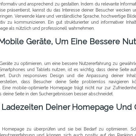
informativ und ansprechend zu gestalten. Indem du relevante Informa
se präsentierst, kannst du das Interesse deiner Besucher wecken u
bringen. Verwende klare und verständliche Sprache, hochwertige Bild
iv zu kommunizieren. Ein gut strukturierter und informativer Inhalt
ge als nützlich und professionell wahrnehmen.
 Mobile Geräte, Um Eine Bessere Nut
Geräte zu optimieren, um eine bessere Nutzererfahrung zu gewährle
artphones und Tablets nutzen, ist es wichtig, dass deine Seite auf
iert. Durch responsives Design und die Anpassung deiner Inhal
erstellen, dass Besucher deine Seite problemlos navigieren k
 Eine mobile-optimierte Homepage trägt nicht nur zur Zufriedenhe
s deine Seite in den Suchergebnissen besser abschneidet.
e Ladezeiten Deiner Homepage Und 
er Homepage zu überprüfen und sie bei Bedarf zu optimieren. Sc
 Benutzererfahrung und können sich auch positiv auf das Ranking 