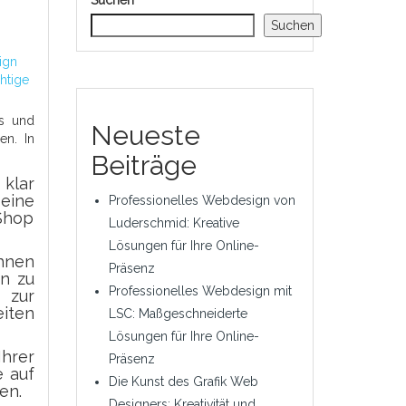
Suchen
Suchen
ign
chtige
ls und
Neueste
en. In
Beiträge
 klar
eine
Professionelles Webdesign von
-Shop
Luderschmid: Kreative
Lösungen für Ihre Online-
hnen
Präsenz
n zu
Professionelles Webdesign mit
 zur
eiten
LSC: Maßgeschneiderte
Lösungen für Ihre Online-
Ihrer
Präsenz
e auf
Die Kunst des Grafik Web
en.
Designers: Kreativität und