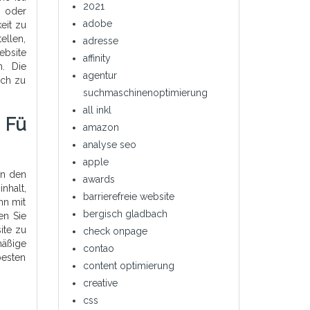
2021
n oder
adobe
eit zu
ellen,
adresse
ebsite
affinity
. Die
agentur
ich zu
suchmaschinenoptimierung
all inkl
 Fü
amazon
analyse seo
apple
en den
awards
nhalt,
barrierefreie website
hn mit
bergisch gladbach
en Sie
ite zu
check onpage
mäßige
contao
besten
content optimierung
creative
css