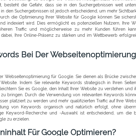
t, besteht die Gefahr, dass sie in den Suchergebnissen weit unte
n in den Suchergebnissen ist jedoch entscheidend, um mehr Sichtbark
urch die Optimierung Ihrer Website für Google können Sie sicherst
d indexiert wird. Dies ermöglicht es potenziellen Nutzern, Ihre W
öheren Traffic und möglicherweise zu mehr Kunden führen kann
 dabei, Ihre Online-Präsenz zu stärken und im Wettbewerb erfolgre
words Bei Der Webseitenoptimierung
er Webseitenoptimierung für Google. Sie dienen als Brücke zwisch
ebsite. Indem Sie relevante Keywords strategisch in Ihren Seiteni
eichtern Sie es Google, den Inhalt Ihrer Website zu verstehen und i
 zu bringen. Durch die Verwendung von relevanten Keywords könn
er platziert zu werden und mehr qualifizierten Traffic auf Ihre Webs
ndung von Keywords organisch und natürlich erfolgt, ohne über
ge Keyword-Recherche und -Auswahl ist entscheidend, um die 
le zu erzielen.
ninhalt Für Google Optimieren?