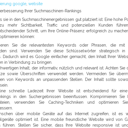
ierung google
,
website
Verbesserung Ihrer Suchmaschinen-Rankings
ss sie in den Suchmaschinenergebnissen gut platziert ist. Eine hohe Po
mehr Sichtbarkeit, Traffic und potenziellen Kunden führen
tscheidender Schritt, um Ihre Online-Präsenz erfolgreich zu machen
 optimieren können:
zieren Sie die relevantesten Keywords oder Phrasen, die mit 
en sind. Verwenden Sie diese Schlüsselwörter strategisch in 
s. Dadurch wird es Google einfacher gemacht, den Inhalt Ihrer Webs
en in Verbindung zu bringen.
hwertigen Inhalt, der informativ, nützlich und relevant ist. Achten Sie 
bsätze sowie Überschriften verwendet werden. Vermeiden Sie über
n von Keywords an unpassenden Stellen. Der Inhalt sollte sowo
sein.
ne schnelle Ladezeit Ihrer Website ist entscheidend für eine
kings in den Suchergebnissen beeinflussen. Komprimieren Sie B
teien, verwenden Sie Caching-Techniken und optimieren Sie
essern.
en über mobile Geräte auf das Internet zugreifen, ist es wi
ilgeräte optimiert ist. Eine mobile freundliche Website wird von 
ühren. Stellen Sie sicher, dass Ihre Website responsive ist un