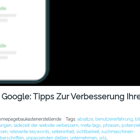
Google: Tipps Zur Verbesserung Ihre
omepagebaukastenerstellende
Tags:
absätze
,
benutzererfahrung
,
bi
ungen
,
ladezeit der website verbessern
,
meta-tags
,
phrasen
,
potenzie
ssen
,
relevante keywords
,
seiteninhalt
,
sichtbarkeit
,
suchmaschinen-
berschriften
,
unpassenden stellen
,
unternehmen
,
urls
,