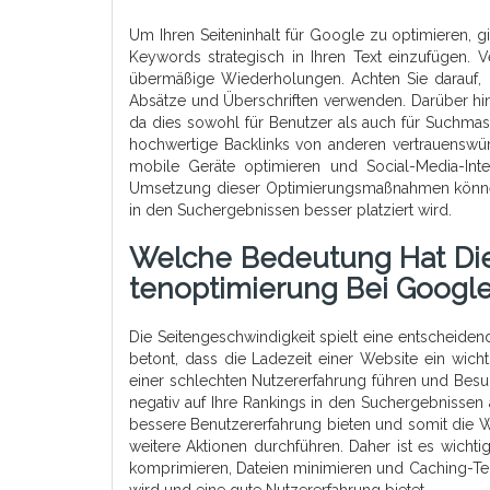
Um Ihren Seiteninhalt für Google zu optimieren, g
Keywords strategisch in Ihren Text einzufügen. 
übermäßige Wiederholungen. Achten Sie darauf, dass
Absätze und Überschriften verwenden. Darüber hinau
da dies sowohl für Benutzer als auch für Suchmasc
hochwertige Backlinks von anderen vertrauenswürd
mobile Geräte optimieren und Social-Media-Inte
Umsetzung dieser Optimierungsmaßnahmen können 
in den Suchergebnissen besser platziert wird.
Welche Bedeutung Hat Die
Tenoptimierung Bei Googl
Die Seitengeschwindigkeit spielt eine entscheide
betont, dass die Ladezeit einer Website ein wicht
einer schlechten Nutzererfahrung führen und Besuc
negativ auf Ihre Rankings in den Suchergebnissen
bessere Benutzererfahrung bieten und somit die W
weitere Aktionen durchführen. Daher ist es wichti
komprimieren, Dateien minimieren und Caching-Tec
wird und eine gute Nutzererfahrung bietet.