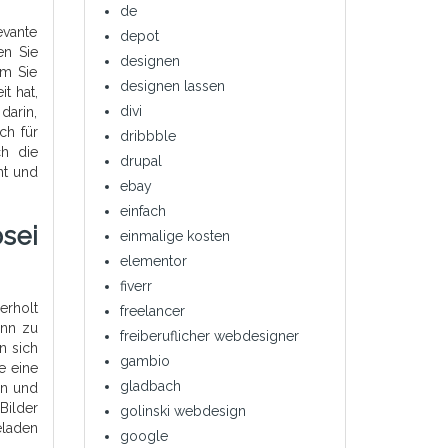
de
evante
depot
en Sie
designen
em Sie
designen lassen
t hat,
divi
darin,
ch für
dribbble
ch die
drupal
nt und
ebay
einfach
sei
einmalige kosten
elementor
fiverr
erholt
freelancer
ann zu
freiberuflicher webdesigner
n sich
gambio
e eine
gladbach
en und
Bilder
golinski webdesign
eladen
google