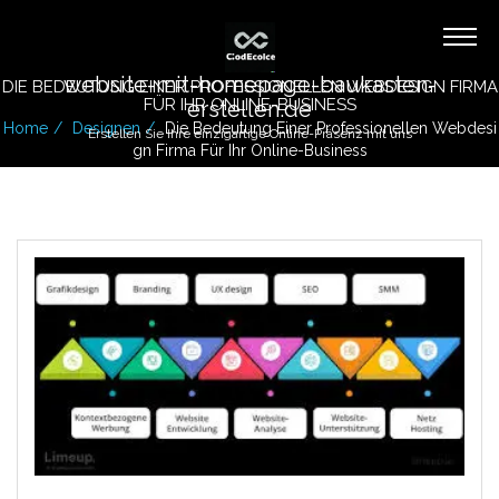
website-mit-homepage-baukasten-
DIE BEDEUTUNG EINER PROFESSIONELLEN WEBDESIGN FIRMA
FÜR IHR ONLINE-BUSINESS
erstellen.de
Home
Designen
Die Bedeutung Einer Professionellen Webdesi
Erstellen Sie Ihre einzigartige Online-Präsenz mit uns
Gn Firma Für Ihr Online-Business