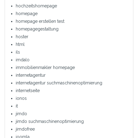
hochzeitshomepage
homepage
homepage erstellen test
homepagegestaltung
hoster
html
ils
imdalo
immobilienmakler homepage
internetagentur
internetagentur suchmaschinenoptimierung
internetseite
ionos
it
jimdo
jimdo suchmaschinenoptimierung
jimdofree
joomla