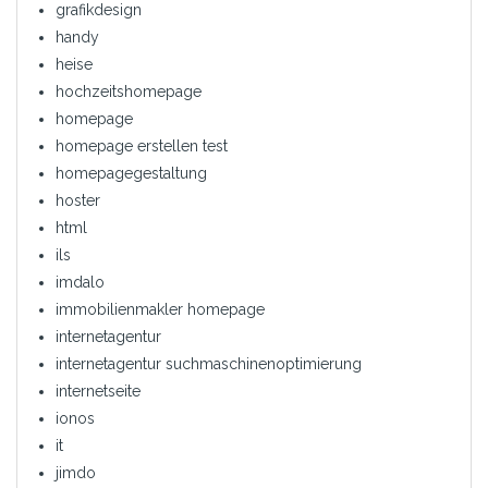
grafikdesign
handy
heise
hochzeitshomepage
homepage
homepage erstellen test
homepagegestaltung
hoster
html
ils
imdalo
immobilienmakler homepage
internetagentur
internetagentur suchmaschinenoptimierung
internetseite
ionos
it
jimdo