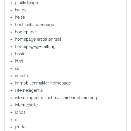
grafikdesign
handy
heise
hochzeitshomepage
homepage
homepage erstellen test
homepagegestaltung
hoster
html
ils
imdalo
immobilienmakler homepage
internetagentur
internetagentur suchmaschinenoptimierung
internetseite
ionos
it
jimdo