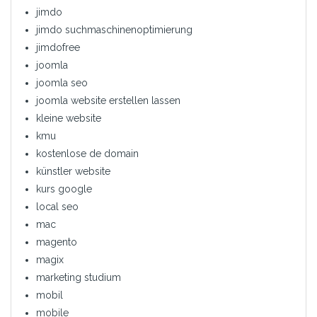
jimdo
jimdo suchmaschinenoptimierung
jimdofree
joomla
joomla seo
joomla website erstellen lassen
kleine website
kmu
kostenlose de domain
künstler website
kurs google
local seo
mac
magento
magix
marketing studium
mobil
mobile