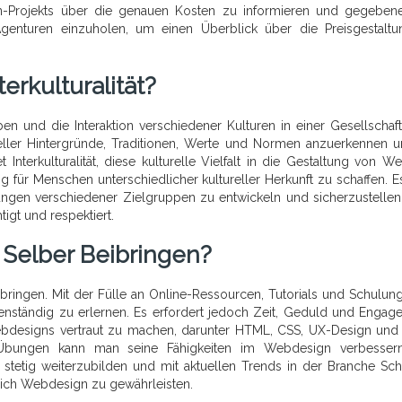
gn-Projekts über die genauen Kosten zu informieren und gegebene
enturen einzuholen, um einen Überblick über die Preisgestalt
erkulturalität?
ben und die Interaktion verschiedener Kulturen in einer Gesellschaf
ureller Hintergründe, Traditionen, Werte und Normen anzuerkennen 
nterkulturalität, diese kulturelle Vielfalt in die Gestaltung von We
g für Menschen unterschiedlicher kultureller Herkunft zu schaffen. E
rtungen verschiedener Zielgruppen zu entwickeln und sicherzustellen
igt und respektiert.
Selber Beibringen?
ringen. Mit der Fülle an Online-Ressourcen, Tutorials und Schulung
nständig zu erlernen. Es erfordert jedoch Zeit, Geduld und Engag
bdesigns vertraut zu machen, darunter HTML, CSS, UX-Design und
e Übungen kann man seine Fähigkeiten im Webdesign verbesser
h stetig weiterzubilden und mit aktuellen Trends in der Branche Schr
eich Webdesign zu gewährleisten.