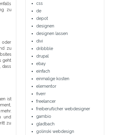
css
nfalls
ung zu
de
depot
designen
designen lassen
divi
t oder
und zu
dribbble
bsites
drupal
s geht
ebay
, dass
einfach
einmalige kosten
elementor
fiverr
en ist
freelancer
ement,
freiberuflicher webdesigner
 mehr.
gambio
n und
itt zu
gladbach
golinski webdesign