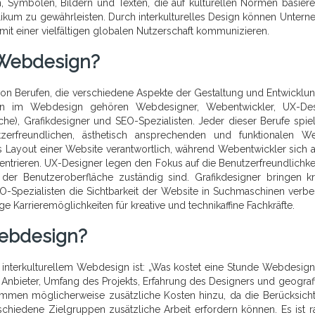
, Symbolen, Bildern und Texten, die auf kulturellen Normen basier
ublikum zu gewährleisten. Durch interkulturelles Design können Unter
 mit einer vielfältigen globalen Nutzerschaft kommunizieren.
 Webdesign?
von Berufen, die verschiedene Aspekte der Gestaltung und Entwicklu
en im Webdesign gehören Webdesigner, Webentwickler, UX-Des
che), Grafikdesigner und SEO-Spezialisten. Jeder dieser Berufe spiel
zerfreundlichen, ästhetisch ansprechenden und funktionalen We
Layout einer Website verantwortlich, während Webentwickler sich a
rieren. UX-Designer legen den Fokus auf die Benutzerfreundlichke
 der Benutzeroberfläche zuständig sind. Grafikdesigner bringen kr
O-Spezialisten die Sichtbarkeit der Website in Suchmaschinen verbe
e Karrieremöglichkeiten für kreative und technikaffine Fachkräfte.
Webdesign?
interkulturellem Webdesign ist: „Was kostet eine Stunde Webdesign
Anbieter, Umfang des Projekts, Erfahrung des Designers und geograf
kommen möglicherweise zusätzliche Kosten hinzu, da die Berücksich
chiedene Zielgruppen zusätzliche Arbeit erfordern können. Es ist r