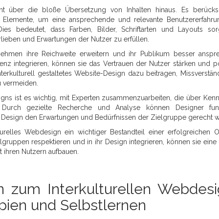
eht über die bloße Übersetzung von Inhalten hinaus. Es berücksi
e Elemente, um eine ansprechende und relevante Benutzererfahru
ies bedeutet, dass Farben, Bilder, Schriftarten und Layouts sorg
lieben und Erwartungen der Nutzer zu erfüllen.
nehmen ihre Reichweite erweitern und ihr Publikum besser anspr
räsenz integrieren, können sie das Vertrauen der Nutzer stärken und po
terkulturell gestaltetes Website-Design dazu beitragen, Missverstän
u vermeiden.
igns ist es wichtig, mit Experten zusammenzuarbeiten, die über Kenn
. Durch gezielte Recherche und Analyse können Designer fund
s Design den Erwartungen und Bedürfnissen der Zielgruppe gerecht w
urelles Webdesign ein wichtiger Bestandteil einer erfolgreichen O
elgruppen respektieren und in ihr Design integrieren, können sie eine 
 ihren Nutzern aufbauen.
n zum Interkulturellen Webdesi
ipien und Selbstlernen