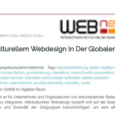
lturellem Webdesign In Der Globale
pagebaukastenerstellende
Tags:
benutzererfahrung
,
bilder
,
digitale
 nutzer
,
farben
,
globalisierung
,
interaktion
,
interkulturelle perspektive
,
turelle normen
,
kulturelle unterschiede
,
kulturelle vielfalt
,
kulturelle
bole
,
unternehmen
,
visuelle elemente
,
websites
,
werte
en Vielfalt im digitalen Raum
s ist es für Unternehmen und Organisationen von entscheidender Bede
zu integrieren. Interkulturelles Webdesign bezieht sich auf die Gest
e und Diversität der Zielgruppen berücksichtigen, um eine eff