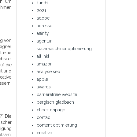
en, um
1und1
nehmen
2021
adobe
adresse
affinity
ng von
agentur
igner
suchmaschinenoptimierung
t eine
all inkl
bsite.
amazon
uf die
it und
analyse seo
eative
apple
ssern.
awards
barrierefreie website
bergisch gladbach
check onpage
?“ Die
contao
ischer
content optimierung
tigung
creative
atsam,