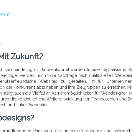
onen?
n?
Mit Zukunft?
, kann eindeutig mit Ja beantwortet werden. In einer digitalisierten We
wichtiger werden, nimmt die Nachfrage nach qualifizierten Webdes
enutzerfreundliche Websites zu gestalten, ist für Unternehm
von der Konkurrenz abzuheben und ihre Zielgruppen zu erreichen. M
teigt auch die Vielfalt an Karrieremöglichkeiten für Webdesigner, 
. Durch die kontinuierliche Weiterentwicklung von Technologien und D
ch und zukunftsorientiert.
bdesigns?
grundlegenden Prinzipien, die für ein erfolgreiches und ansprec