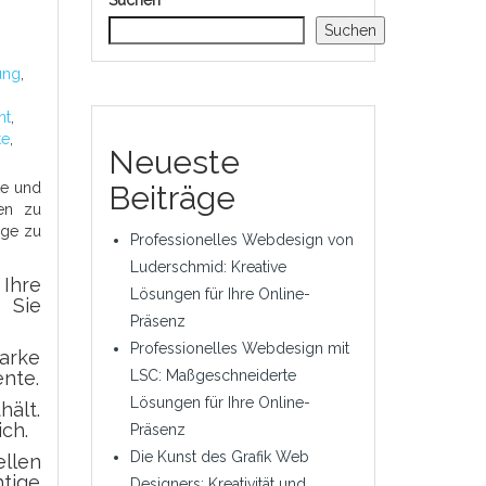
Suchen
Suchen
ung
,
nt
,
te
,
Neueste
te und
Beiträge
men zu
age zu
Professionelles Webdesign von
Luderschmid: Kreative
 Ihre
Lösungen für Ihre Online-
 Sie
Präsenz
Professionelles Webdesign mit
arke
ente.
LSC: Maßgeschneiderte
Lösungen für Ihre Online-
hält.
ch.
Präsenz
Die Kunst des Grafik Web
ellen
tige
Designers: Kreativität und