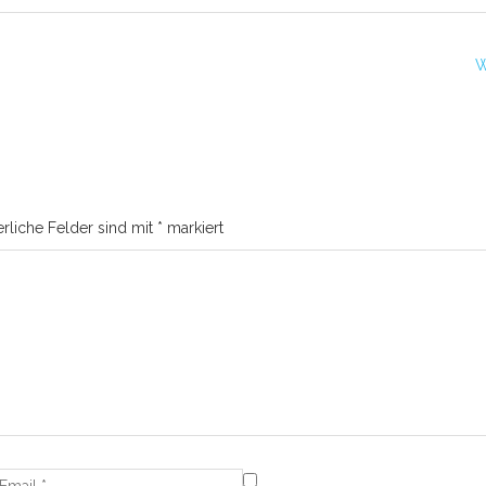
W
erliche Felder sind mit
*
markiert