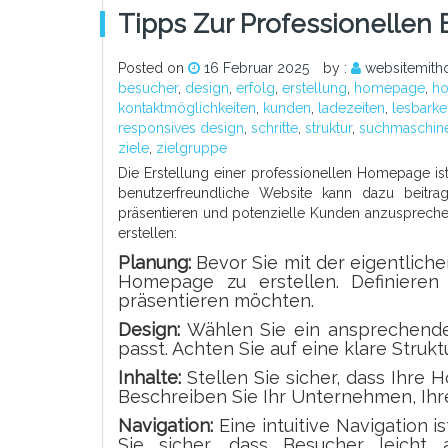
Tipps Zur Professionellen
Posted on
16 Februar 2025
by :
websitemith
besucher
,
design
,
erfolg
,
erstellung
,
homepage
,
ho
kontaktmöglichkeiten
,
kunden
,
ladezeiten
,
lesbarkei
responsives design
,
schritte
,
struktur
,
suchmaschin
ziele
,
zielgruppe
Die Erstellung einer professionellen Homepage ist 
benutzerfreundliche Website kann dazu beitra
präsentieren und potenzielle Kunden anzusprechen
erstellen:
Planung:
Bevor Sie mit der eigentlichen
Homepage zu erstellen. Definieren
präsentieren möchten.
Design:
Wählen Sie ein ansprechende
passt. Achten Sie auf eine klare Struk
Inhalte:
Stellen Sie sicher, dass Ihre 
Beschreiben Sie Ihr Unternehmen, Ihre
Navigation:
Eine intuitive Navigation i
Sie sicher, dass Besucher leicht