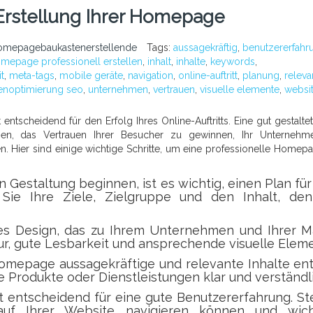
 Erstellung Ihrer Homepage
omepagebaukastenerstellende
Tags:
aussagekräftig
,
benutzererfahr
mepage professionell erstellen
,
inhalt
,
inhalte
,
keywords
,
t
,
meta-tags
,
mobile geräte
,
navigation
,
online-auftritt
,
planung
,
releva
enoptimierung seo
,
unternehmen
,
vertrauen
,
visuelle elemente
,
websi
entscheidend für den Erfolg Ihres Online-Auftritts. Eine gut gestalte
gen, das Vertrauen Ihrer Besucher zu gewinnen, Ihr Unterneh
. Hier sind einige wichtige Schritte, um eine professionelle Homep
 Gestaltung beginnen, ist es wichtig, einen Plan für
 Sie Ihre Ziele, Zielgruppe und den Inhalt, den
s Design, das zu Ihrem Unternehmen und Ihrer M
tur, gute Lesbarkeit und ansprechende visuelle Elem
Homepage aussagekräftige und relevante Inhalte ent
 Produkte oder Dienstleistungen klar und verständli
st entscheidend für eine gute Benutzererfahrung. St
 auf Ihrer Website navigieren können und wich