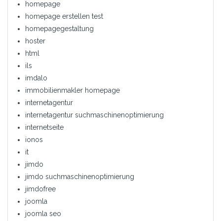
homepage
homepage erstellen test
homepagegestaltung
hoster
html
ils
imdalo
immobilienmakler homepage
internetagentur
internetagentur suchmaschinenoptimierung
internetseite
ionos
it
jimdo
jimdo suchmaschinenoptimierung
jimdofree
joomla
joomla seo