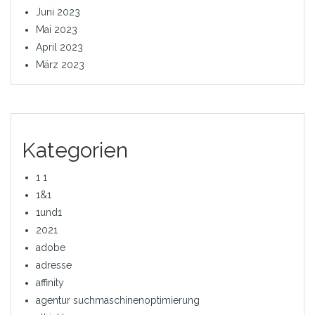
Juni 2023
Mai 2023
April 2023
März 2023
Kategorien
1 1
1&1
1und1
2021
adobe
adresse
affinity
agentur suchmaschinenoptimierung