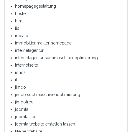
homepagegestaltung
hoster
html
ils
imdalo
immobilienmakler homepage
internetagentur
internetagentur suchmaschinenoptimierung
internetseite
ionos
it
jimdo
jimdo suchmaschinenoptimierung
jimdofree
joomla
joomla seo
joomla website erstellen lassen
kleine website