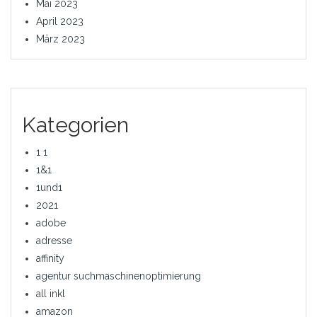
Mai 2023
April 2023
März 2023
Kategorien
1 1
1&1
1und1
2021
adobe
adresse
affinity
agentur suchmaschinenoptimierung
all inkl
amazon