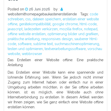
Posted on
26 Juni 2026
by :
websitemithomepagebaukastenerstellende
Tags:
code
schreiben
,
css
,
dateien speichern
,
erstellen einer website
offline
,
gerätekompatibilität
,
google chrome
,
html-code
,
javascript
,
ladezeiten verkürzen
,
mozilla firefox
,
notepad
,
offline website erstellen
,
optimierung bilder und grafiken
,
praktische anleitung
,
responsives design
,
sauberer html-
code
,
software
,
sublime text
,
suchmaschinenoptimierung
,
testen und optimieren
,
textverarbeitungssoftware
,
vorschau
website
,
webbrowser
Das Erstellen einer Website offline: Eine praktische
Anleitung
Das Erstellen einer Website kann eine spannende und
lohnende Erfahrung sein. Wenn Sie jedoch nicht immer
Zugang zum Internet haben oder einfach nur in einer
Umgebung arbeiten möchten, in der Sie offline arbeiten
können, ist es möglich, eine Website auch ohne
Internetverbindung zu erstellen. In diesem Artikel werden
wir Ihnen zeigen, wie Sie ganz einfach eine Website offline
erstellen können.