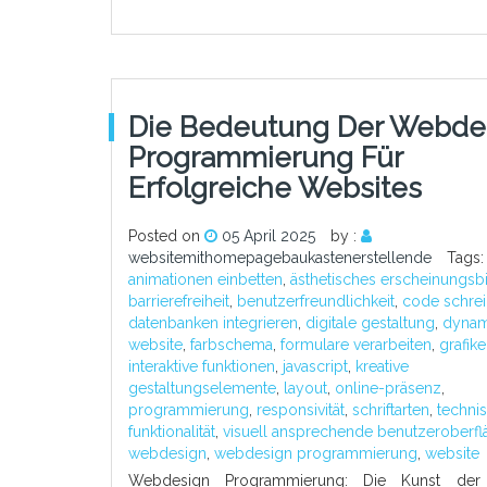
Die Bedeutung Der Webde
Programmierung Für
Erfolgreiche Websites
Posted on
05 April 2025
by :
websitemithomepagebaukastenerstellende
Tags:
animationen einbetten
,
ästhetisches erscheinungsb
barrierefreiheit
,
benutzerfreundlichkeit
,
code schre
datenbanken integrieren
,
digitale gestaltung
,
dynam
website
,
farbschema
,
formulare verarbeiten
,
grafik
interaktive funktionen
,
javascript
,
kreative
gestaltungselemente
,
layout
,
online-präsenz
,
programmierung
,
responsivität
,
schriftarten
,
techni
funktionalität
,
visuell ansprechende benutzeroberfl
webdesign
,
webdesign programmierung
,
website
Webdesign Programmierung: Die Kunst der d