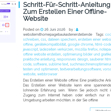
Schritt-Für-Schritt-Anleitung
Zum Erstellen Einer Offline-
Website
Posted on
26 Juni 2026
by :
websitemithomepagebaukastenerstellende
Tags:
co
schreiben
,
css
,
dateien speichern
,
erstellen einer webs
offline
,
gerätekompatibilität
,
google chrome
,
html-cod
javascript
,
ladezeiten verkürzen
,
mozilla firefox
,
notepa
offline website erstellen
,
optimierung bilder und grafik
praktische anleitung
,
responsives design
,
sauberer htm
code
,
software
,
sublime text
,
suchmaschinenoptimieru
testen und optimieren
,
textverarbeitungssoftware
,
vors
website
,
webbrowser
Das Erstellen einer Website offline: Eine praktische Anl
Das Erstellen einer Website kann eine spannend
lohnende Erfahrung sein. Wenn Sie jedoch nicht 
Zugang zum Internet haben oder einfach nur in 
Umgebung arbeiten möchten, in der Sie offline