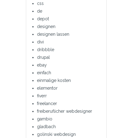
css
de
depot
designen
designen lassen
divi
dribbble
drupal
ebay
einfach
einmalige kosten
elementor
fiverr
freelancer
freiberuflicher webdesigner
gambio
gladbach
golinski webdesign