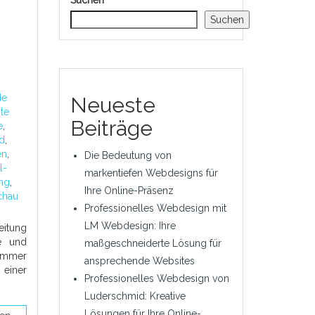
Suchen
Suchen
de
Neueste
ite
Beiträge
e
,
d
,
en
,
Die Bedeutung von
l-
markentiefen Webdesigns für
ng
,
Ihre Online-Präsenz
chau
Professionelles Webdesign mit
LM Webdesign: Ihre
eitung
e und
maßgeschneiderte Lösung für
immer
ansprechende Websites
einer
Professionelles Webdesign von
Luderschmid: Kreative
Lösungen für Ihre Online-