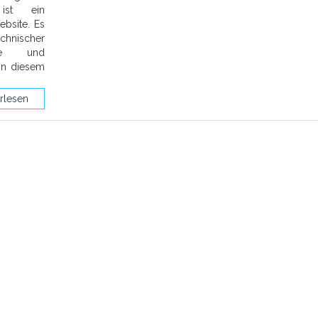
ist ein
ebsite. Es
chnischer
nde und
 In diesem
rlesen