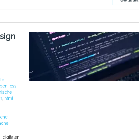
Weiterle
sign
ild
,
iben
,
css
,
ische
en
,
html
,
sche
äche
,
igitalen