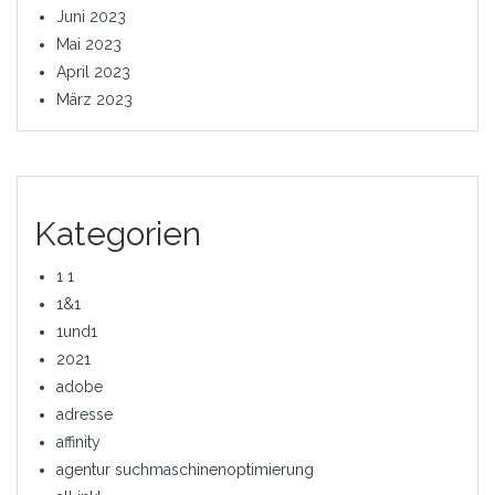
Juni 2023
Mai 2023
April 2023
März 2023
Kategorien
1 1
1&1
1und1
2021
adobe
adresse
affinity
agentur suchmaschinenoptimierung