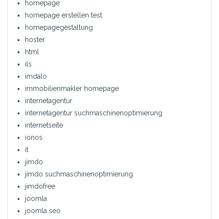
homepage
homepage erstellen test
homepagegestaltung
hoster
html
ils
imdalo
immobilienmakler homepage
internetagentur
internetagentur suchmaschinenoptimierung
internetseite
ionos
it
jimdo
jimdo suchmaschinenoptimierung
jimdofree
joomla
joomla seo