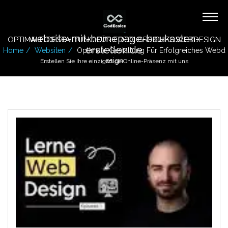
website-mit-homepage-baukasten-
OPTIMALE GESTALTUNG FÜR ERFOLGREICHES WEBDESIGN
erstellen.de
Home
Websiten
Optimale Gestaltung Für Erfolgreiches Webd
Esign
Erstellen Sie Ihre einzigartige Online-Präsenz mit uns