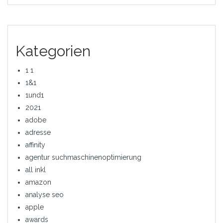
Kategorien
1 1
1&1
1und1
2021
adobe
adresse
affinity
agentur suchmaschinenoptimierung
all inkl
amazon
analyse seo
apple
awards