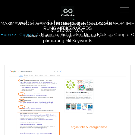
website-mit-homepage-baukasten-
MAXIMALE SICHTBARKEIT DURCH EFFEKTIVE GOOGLE-OPTIMIE
RUNG MIT KEYWORDS
erstellen.de
Home
Google
Maximale Sichtbarkeit Durch Effektive Google-O
Erstellen Sie Ihre einzigartige Online-Präsenz mit uns
Ptimierung Mit Keywords