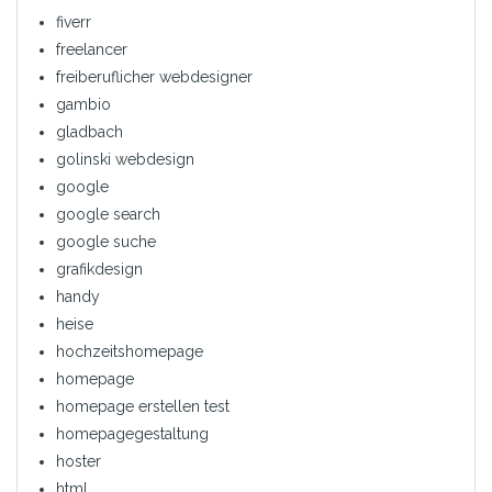
fiverr
freelancer
freiberuflicher webdesigner
gambio
gladbach
golinski webdesign
google
google search
google suche
grafikdesign
handy
heise
hochzeitshomepage
homepage
homepage erstellen test
homepagegestaltung
hoster
html