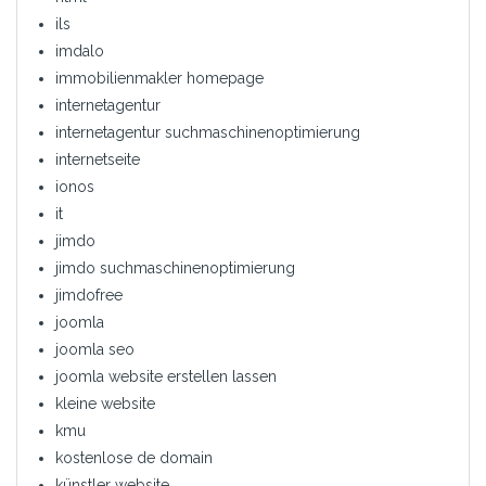
ils
imdalo
immobilienmakler homepage
internetagentur
internetagentur suchmaschinenoptimierung
internetseite
ionos
it
jimdo
jimdo suchmaschinenoptimierung
jimdofree
joomla
joomla seo
joomla website erstellen lassen
kleine website
kmu
kostenlose de domain
künstler website