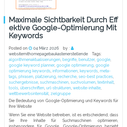
Maximale Sichtbarkeit Durch Eff
Ektive Google-Optimierung Mit
Keywords
Posted on
04 März 2026
by :
websitemithomepagebaukastenerstellende
Tags:
algorithmenaktualisierungen
,
begriffe
,
benutzer
,
google
,
google keyword planner
,
google optimierung
,
google
optimierung keywords
,
informationen
,
keywords
,
meta-
tags
,
phrasen
,
platzierung
,
recherche
,
seo-best practices
,
suchergebnisse
,
suchmaschinen
,
suchvolumen
,
textinhalt
,
tools
,
überschriften
,
url-strukturen
,
website-inhalte
,
wettbewerbsintensität
,
zielgruppe
Die Bedeutung von Google-Optimierung und Keywords für
Ihre Website
Wenn Sie eine Website betreiben, ist es entscheidend, dass
Sie Ihre Inhalte für Suchmaschinen optimieren,
insbesondere für Google. Google-Optimierung bezieht