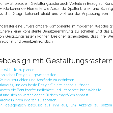
nsivität bietet ein Gestaltungsraster auch Vorteile in Bezug auf Kons
wiederkehrende Elemente wie Abstände, Spaltenbreiten und Schrift
dass das Design kohärent bleibt und Zeit bei der Anpassung von L
ungsraster eine unverzichtbare Komponente im modernen Webdesign
kturieren, eine konsistente Benutzererfahrung zu schaffen und das 
on Gestaltungsrastern können Designer sicherstellen, dass ihre We
unktional und benutzerfreundlich.
Webdesign mit Gestaltungsrastern
rer Website zu planen.
rmonisches Design zu gewährleisten.
Seite auszurichten und Abstände zu definieren.
layouts, um das beste Design für Ihre Inhalte zu finden.
asters die Benutzerfreundlichkeit und Lesbarkeit Ihrer Website.
 ist und sich an verschiedene Bildschirmgrößen anpasst.
rchie in Ihren Inhalten zu schaffen.
en gelegentlich bewusst aus ihm aus, um Akzente zu setzen