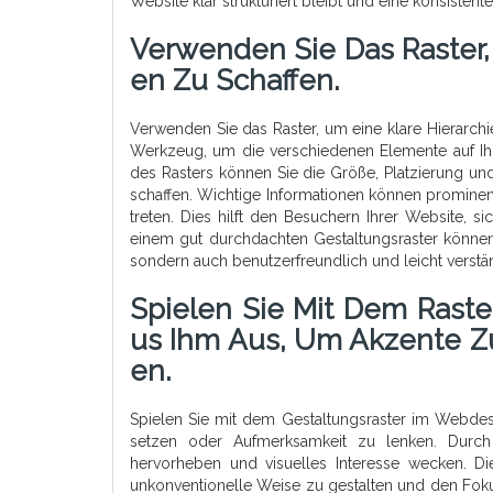
Website klar strukturiert bleibt und eine konsisten
Verwenden Sie Das Raster, 
En Zu Schaffen.
Verwenden Sie das Raster, um eine klare Hierarchie 
Werkzeug, um die verschiedenen Elemente auf Ih
des Rasters können Sie die Größe, Platzierung und
schaffen. Wichtige Informationen können prominen
treten. Dies hilft den Besuchern Ihrer Website, si
einem gut durchdachten Gestaltungsraster können S
sondern auch benutzerfreundlich und leicht verstän
Spielen Sie Mit Dem Rast
Us Ihm Aus, Um Akzente Z
En.
Spielen Sie mit dem Gestaltungsraster im Webde
setzen oder Aufmerksamkeit zu lenken. Durc
hervorheben und visuelles Interesse wecken. Di
unkonventionelle Weise zu gestalten und den Foku