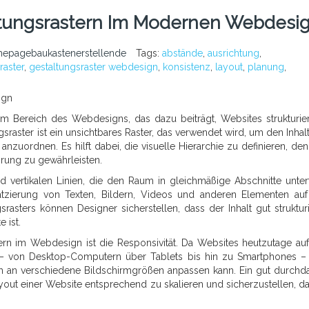
tungsrastern Im Modernen Webdesi
epagebaukastenerstellende
Tags:
abstände
,
ausrichtung
,
raster
,
gestaltungsraster webdesign
,
konsistenz
,
layout
,
planung
,
ign
im Bereich des Webdesigns, das dazu beiträgt, Websites strukturie
sraster ist ein unsichtbares Raster, das verwendet wird, um den Inhalt
anzuordnen. Es hilft dabei, die visuelle Hierarchie zu definieren, den 
hrung zu gewährleisten.
d vertikalen Linien, die den Raum in gleichmäßige Abschnitte untert
Platzierung von Texten, Bildern, Videos und anderen Elementen auf
sters können Designer sicherstellen, dass der Inhalt gut strukturie
 ist.
tern im Webdesign ist die Responsivität. Da Websites heutzutage auf
– von Desktop-Computern über Tablets bis hin zu Smartphones – 
ich an verschiedene Bildschirmgrößen anpassen kann. Ein gut durchd
yout einer Website entsprechend zu skalieren und sicherzustellen, da