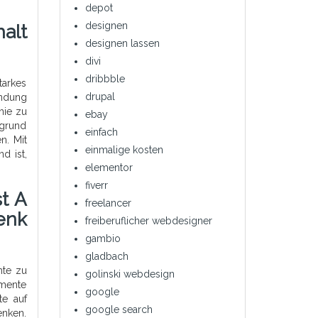
depot
designen
halt
designen lassen
divi
dribbble
tarkes
drupal
endung
hie zu
ebay
rgrund
einfach
n. Mit
einmalige kosten
d ist,
elementor
fiverr
t A
freelancer
enk
freiberuflicher webdesigner
gambio
gladbach
nte zu
golinski webdesign
mente
google
te auf
google search
enken.