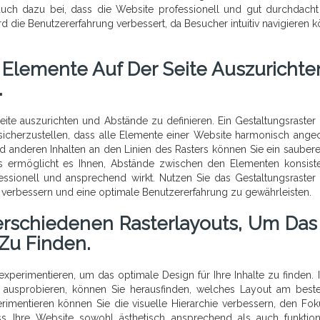
uch dazu bei, dass die Website professionell und gut durchdacht 
ird die Benutzererfahrung verbessert, da Besucher intuitiv navigieren 
 Elemente Auf Der Seite Auszurichte
.
te auszurichten und Abstände zu definieren. Ein Gestaltungsraster i
icherzustellen, dass alle Elemente einer Website harmonisch ange
nd anderen Inhalten an den Linien des Rasters können Sie ein sauber
naus ermöglicht es Ihnen, Abstände zwischen den Elementen konsist
ofessionell und ansprechend wirkt. Nutzen Sie das Gestaltungsraster
zu verbessern und eine optimale Benutzererfahrung zu gewährleisten.
erschiedenen Rasterlayouts, Um Das
 Zu Finden.
 experimentieren, um das optimale Design für Ihre Inhalte zu finden.
 ausprobieren, können Sie herausfinden, welches Layout am best
perimentieren können Sie die visuelle Hierarchie verbessern, den Fok
ss Ihre Website sowohl ästhetisch ansprechend als auch funktiona