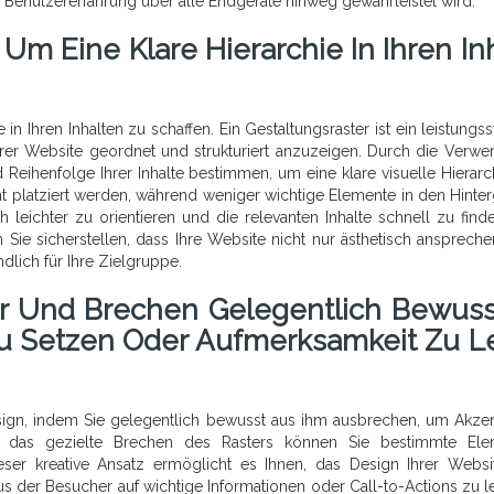
te Benutzererfahrung über alle Endgeräte hinweg gewährleistet wird.
Um Eine Klare Hierarchie In Ihren In
in Ihren Inhalten zu schaffen. Ein Gestaltungsraster ist ein leistungss
rer Website geordnet und strukturiert anzuzeigen. Durch die Verw
 Reihenfolge Ihrer Inhalte bestimmen, um eine klare visuelle Hierarc
t platziert werden, während weniger wichtige Elemente in den Hinte
ch leichter zu orientieren und die relevanten Inhalte schnell zu finde
ie sicherstellen, dass Ihre Website nicht nur ästhetisch ansprechen
dlich für Ihre Zielgruppe.
er Und Brechen Gelegentlich Bewuss
u Setzen Oder Aufmerksamkeit Zu L
sign, indem Sie gelegentlich bewusst aus ihm ausbrechen, um Akze
h das gezielte Brechen des Rasters können Sie bestimmte Ele
eser kreative Ansatz ermöglicht es Ihnen, das Design Ihrer Websi
s der Besucher auf wichtige Informationen oder Call-to-Actions zu l