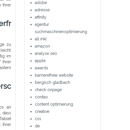
adobe
 Ihrer
adresse
affinity
rfr
agentur
suchmaschinenoptimierung
all inkl
uge zu
amazon
leicht
analyse seo
tig im
apple
 Ihrer
astern
awards
barrierefreie website
bergisch gladbach
ersc
check onpage
contao
content optimierung
los an
creative
, dass
css
Tablet
 Ihrer
de