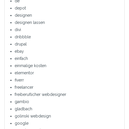
de
depot
designen
designen lassen
divi
dribbble
drupal
ebay
einfach
einmalige kosten
elementor
fiverr
freelancer
freiberuflicher webdesigner
gambio
gladbach
golinski webdesign
google