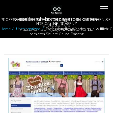
website-mit-homepage-baukasten-
PROFESSIONELLES WEBDESIGN IN WITTLICH: OPTIMIEREN SIE I
HRE ONLINE-PRÄSENZ
erstellen.de
Home
Uncategorized
Professionelles Webdesign In Wittlich: O
Erstellen Sie Ihre einzigartige Online-Präsenz mit uns
Ptimieren Sie Ihre Online-Präsenz