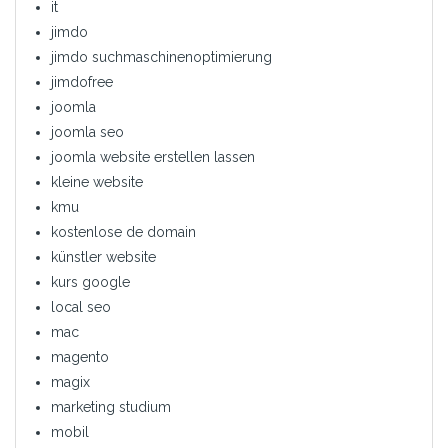
it
jimdo
jimdo suchmaschinenoptimierung
jimdofree
joomla
joomla seo
joomla website erstellen lassen
kleine website
kmu
kostenlose de domain
künstler website
kurs google
local seo
mac
magento
magix
marketing studium
mobil