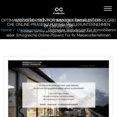
website-mit-homepage-baukasten-
OPTIMALES WEBDESIGN FÜR IMMOBILIENMAKLER: ERFOLGREI
CHE ONLINE-PRÄSENZ FÜR IHR MAKLERUNTERNEHMEN
erstellen.de
Home
Uncategorized
Optimales Webdesign Für Immobilienm
Erstellen Sie Ihre einzigartige Online-Präsenz mit uns
Akler: Erfolgreiche Online-Präsenz Für Ihr Maklerunternehmen