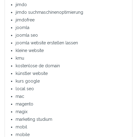
jimdo
jimdo suchmaschinenoptimierung
jimdofree
joomla
joomla seo
joomla website erstellen lassen
kleine website
kmu
kostenlose de domain
künstler website
kurs google
local seo
mac
magento
magix
marketing studium
mobil
mobile