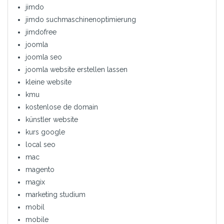
jimdo
jimdo suchmaschinenoptimierung
jimdofree
joomla
joomla seo
joomla website erstellen lassen
kleine website
kmu
kostenlose de domain
künstler website
kurs google
local seo
mac
magento
magix
marketing studium
mobil
mobile