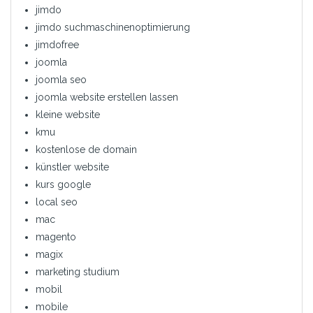
jimdo
jimdo suchmaschinenoptimierung
jimdofree
joomla
joomla seo
joomla website erstellen lassen
kleine website
kmu
kostenlose de domain
künstler website
kurs google
local seo
mac
magento
magix
marketing studium
mobil
mobile