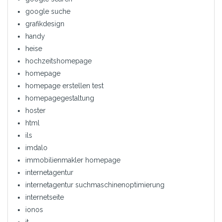
google suche
grafikdesign
handy
heise
hochzeitshomepage
homepage
homepage erstellen test
homepagegestaltung
hoster
html
ils
imdalo
immobilienmakler homepage
internetagentur
internetagentur suchmaschinenoptimierung
internetseite
ionos
it