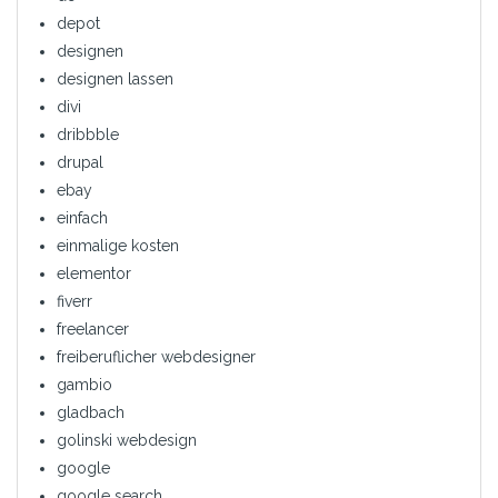
depot
designen
designen lassen
divi
dribbble
drupal
ebay
einfach
einmalige kosten
elementor
fiverr
freelancer
freiberuflicher webdesigner
gambio
gladbach
golinski webdesign
google
google search