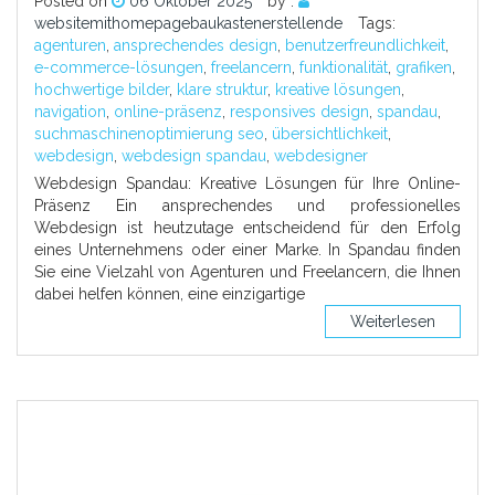
Posted on
06 Oktober 2025
by :
websitemithomepagebaukastenerstellende
Tags:
agenturen
,
ansprechendes design
,
benutzerfreundlichkeit
,
e-commerce-lösungen
,
freelancern
,
funktionalität
,
grafiken
,
hochwertige bilder
,
klare struktur
,
kreative lösungen
,
navigation
,
online-präsenz
,
responsives design
,
spandau
,
suchmaschinenoptimierung seo
,
übersichtlichkeit
,
webdesign
,
webdesign spandau
,
webdesigner
Webdesign Spandau: Kreative Lösungen für Ihre Online-
Präsenz Ein ansprechendes und professionelles
Webdesign ist heutzutage entscheidend für den Erfolg
eines Unternehmens oder einer Marke. In Spandau finden
Sie eine Vielzahl von Agenturen und Freelancern, die Ihnen
dabei helfen können, eine einzigartige
Weiterlesen