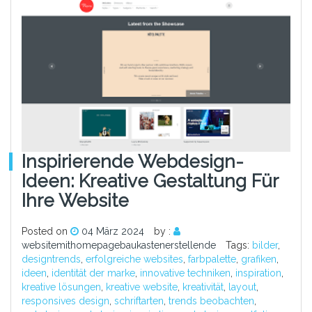
Inspirierende Webdesign-
Ideen: Kreative Gestaltung Für
Ihre Website
Posted on
04 März 2024
by :
websitemithomepagebaukastenerstellende
Tags:
bilder
,
designtrends
,
erfolgreiche websites
,
farbpalette
,
grafiken
,
ideen
,
identität der marke
,
innovative techniken
,
inspiration
,
kreative lösungen
,
kreative website
,
kreativität
,
layout
,
responsives design
,
schriftarten
,
trends beobachten
,