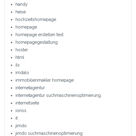
handy
heise
hochzeitshomepage
homepage
homepage erstellen test
homepagegestaltung
hoster
html
ils
imdalo
immobilienmakler homepage
internetagentur
internetagentur suchmaschinenoptimierung
internetseite
ionos
it
jimdo
jimdo suchmaschinenoptimierung