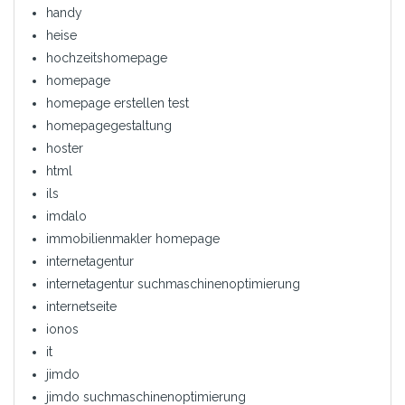
handy
heise
hochzeitshomepage
homepage
homepage erstellen test
homepagegestaltung
hoster
html
ils
imdalo
immobilienmakler homepage
internetagentur
internetagentur suchmaschinenoptimierung
internetseite
ionos
it
jimdo
jimdo suchmaschinenoptimierung