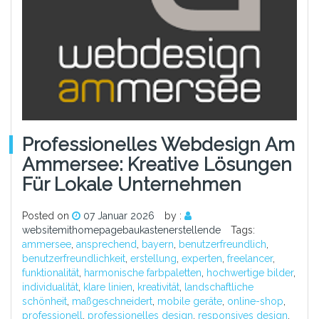
Professionelles Webdesign Am
Ammersee: Kreative Lösungen
Für Lokale Unternehmen
Posted on
07 Januar 2026
by :
websitemithomepagebaukastenerstellende
Tags:
ammersee
,
ansprechend
,
bayern
,
benutzerfreundlich
,
benutzerfreundlichkeit
,
erstellung
,
experten
,
freelancer
,
funktionalität
,
harmonische farbpaletten
,
hochwertige bilder
,
individualität
,
klare linien
,
kreativität
,
landschaftliche
schönheit
,
maßgeschneidert
,
mobile geräte
,
online-shop
,
professionell
,
professionelles design
,
responsives design
,