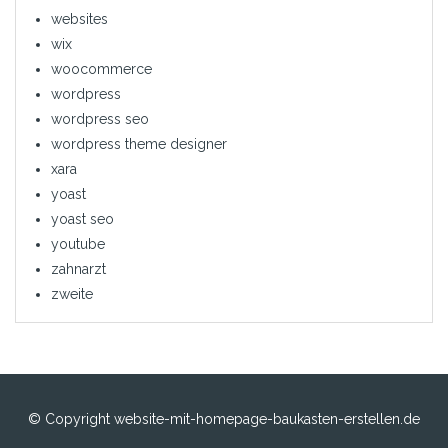
websites
wix
woocommerce
wordpress
wordpress seo
wordpress theme designer
xara
yoast
yoast seo
youtube
zahnarzt
zweite
© Copyright website-mit-homepage-baukasten-erstellen.de