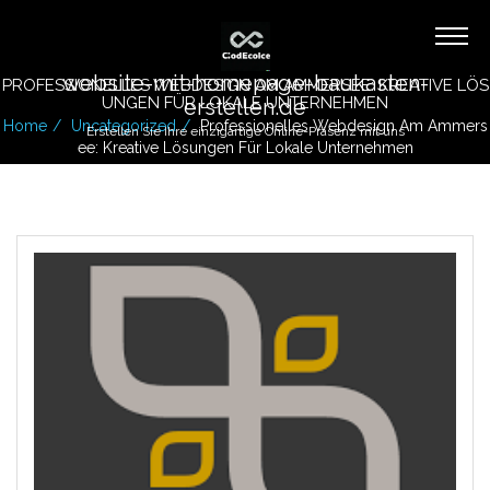
website-mit-homepage-baukasten-
PROFESSIONELLES WEBDESIGN AM AMMERSEE: KREATIVE LÖS
UNGEN FÜR LOKALE UNTERNEHMEN
erstellen.de
Home
Uncategorized
Professionelles Webdesign Am Ammers
Erstellen Sie Ihre einzigartige Online-Präsenz mit uns
Ee: Kreative Lösungen Für Lokale Unternehmen