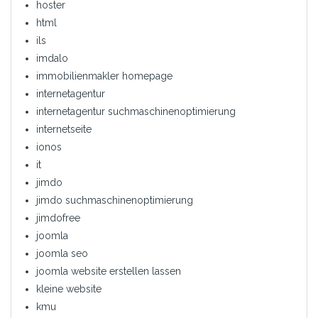
hoster
html
ils
imdalo
immobilienmakler homepage
internetagentur
internetagentur suchmaschinenoptimierung
internetseite
ionos
it
jimdo
jimdo suchmaschinenoptimierung
jimdofree
joomla
joomla seo
joomla website erstellen lassen
kleine website
kmu