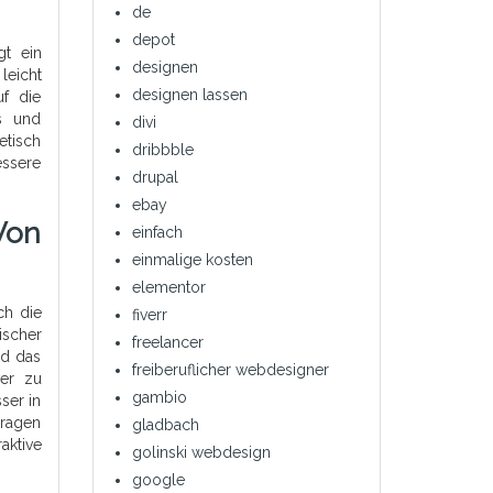
de
depot
gt ein
designen
leicht
designen lassen
f die
es und
divi
etisch
dribbble
essere
drupal
ebay
Von
einfach
einmalige kosten
elementor
ch die
fiverr
ischer
freelancer
nd das
freiberuflicher webdesigner
ver zu
gambio
ser in
ragen
gladbach
aktive
golinski webdesign
google