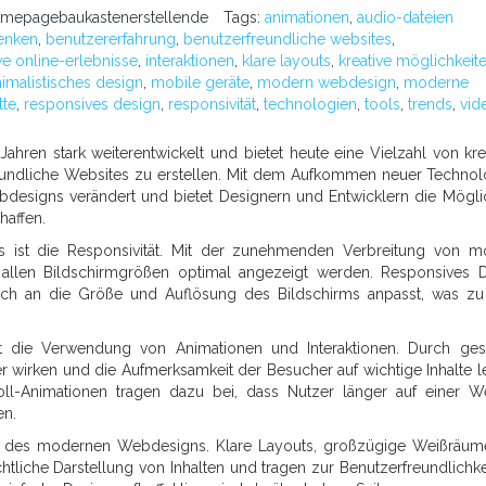
omepagebaukastenerstellende
Tags:
animationen
,
audio-dateien
enken
,
benutzererfahrung
,
benutzerfreundliche websites
,
ve online-erlebnisse
,
interaktionen
,
klare layouts
,
kreative möglichkeit
imalistisches design
,
mobile geräte
,
modern webdesign
,
moderne
tte
,
responsives design
,
responsivität
,
technologien
,
tools
,
trends
,
vid
hren stark weiterentwickelt und bietet heute eine Vielzahl von kre
undliche Websites zu erstellen. Mit dem Aufkommen neuer Technol
designs verändert und bietet Designern und Entwicklern die Möglic
haffen.
 ist die Responsivität. Mit der zunehmenden Verbreitung von m
 allen Bildschirmgrößen optimal angezeigt werden. Responsives 
sch an die Größe und Auflösung des Bildschirms anpasst, was zu
 die Verwendung von Animationen und Interaktionen. Durch ges
r wirken und die Aufmerksamkeit der Besucher auf wichtige Inhalte l
roll-Animationen tragen dazu bei, dass Nutzer länger auf einer W
en.
mal des modernen Webdesigns. Klare Layouts, großzügige Weißräu
chtliche Darstellung von Inhalten und tragen zur Benutzerfreundlichkei