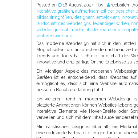
Posted on
16 August 2024
by :
websitemith
interaktive grafiken
,
aufmerksamkeit der besucher l
bildschirmgrößen
,
designern
,
entwicklern
,
innovati
landschaft des webdesigns
,
lebendiger wirken
,
min
webdesign
,
multimedia-inhalte
,
reduzierte farbpale
weiterentwicklung
Das moderne Webdesign hat sich in den letzten Ja
Möglichkeiten, um ansprechende und benutzerfre
Trends und Tools hat sich die Landschaft des Web
innovative und einzigartige Online-Erlebnisse zu sc
Ein wichtiger Aspekt des modernen Webdesigns
Geräten ist es entscheidend, dass Websites auf
ermöglicht es, dass sich eine Website automati
besseren Benutzererfahrung führt.
Ein weiterer Trend im modernen Webdesign ist
platzierte Animationen können Websites lebendige
Interaktive Elemente wie Hover-Effekte oder Sc
verweilen und sich mit dem Inhalt auseinandersetz
Minimalistisches Design ist ebenfalls ein Merk
eine reduzierte Farbpalette sorgen für eine übersi