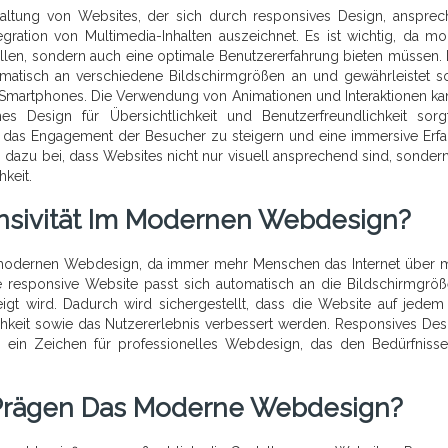
altung von Websites, der sich durch responsives Design, anspre
tegration von Multimedia-Inhalten auszeichnet. Es ist wichtig, da m
ollen, sondern auch eine optimale Benutzererfahrung bieten müssen.
omatisch an verschiedene Bildschirmgrößen an und gewährleistet s
d Smartphones. Die Verwendung von Animationen und Interaktionen ka
s Design für Übersichtlichkeit und Benutzerfreundlichkeit sorg
ei, das Engagement der Besucher zu steigern und eine immersive Erf
dazu bei, dass Websites nicht nur visuell ansprechend sind, sonder
hkeit.
onsivität Im Modernen Webdesign?
im modernen Webdesign, da immer mehr Menschen das Internet über 
e responsive Website passt sich automatisch an die Bildschirmgrö
gt wird. Dadurch wird sichergestellt, dass die Website auf jedem
chkeit sowie das Nutzererlebnis verbessert werden. Responsives Desi
ch ein Zeichen für professionelles Webdesign, das den Bedürfniss
 Prägen Das Moderne Webdesign?