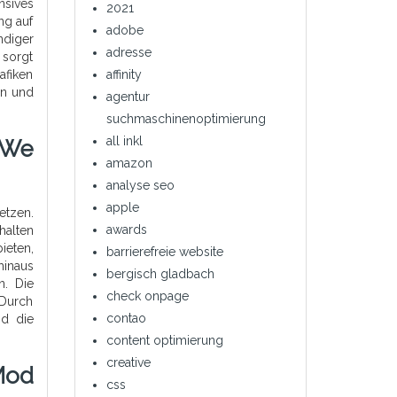
nsives
2021
ng auf
adobe
ndiger
adresse
 sorgt
afiken
affinity
gn und
agentur
suchmaschinenoptimierung
all inkl
 We
amazon
analyse seo
apple
etzen.
awards
halten
ieten,
barrierefreie website
hinaus
bergisch gladbach
n. Die
check onpage
 Durch
contao
nd die
content optimierung
creative
Mod
css