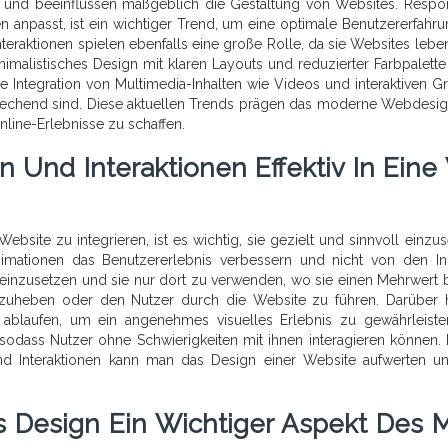
und beeinflussen maßgeblich die Gestaltung von Websites. Respo
 anpasst, ist ein wichtiger Trend, um eine optimale Benutzererfahru
teraktionen spielen ebenfalls eine große Rolle, da sie Websites lebe
imalistisches Design mit klaren Layouts und reduzierter Farbpalette
Die Integration von Multimedia-Inhalten wie Videos und interaktiven Gr
sprechend sind. Diese aktuellen Trends prägen das moderne Webdesi
nline-Erlebnisse zu schaffen.
Und Interaktionen Effektiv In Eine
ebsite zu integrieren, ist es wichtig, sie gezielt und sinnvoll einzus
imationen das Benutzererlebnis verbessern und nicht von den In
 einzusetzen und sie nur dort zu verwenden, wo sie einen Mehrwert b
rzuheben oder den Nutzer durch die Website zu führen. Darüber 
g ablaufen, um ein angenehmes visuelles Erlebnis zu gewährleiste
in, sodass Nutzer ohne Schwierigkeiten mit ihnen interagieren können.
nd Interaktionen kann man das Design einer Website aufwerten u
s Design Ein Wichtiger Aspekt Des 