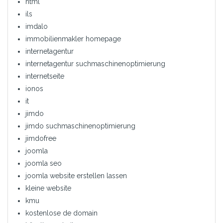
html
ils
imdalo
immobilienmakler homepage
internetagentur
internetagentur suchmaschinenoptimierung
internetseite
ionos
it
jimdo
jimdo suchmaschinenoptimierung
jimdofree
joomla
joomla seo
joomla website erstellen lassen
kleine website
kmu
kostenlose de domain