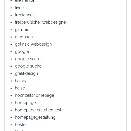
elementor
fiverr
freelancer
freiberuflicher webdesigner
gambio
gladbach
golinski webdesign
google
google search
google suche
grafikdesign
handy
heise
hochzeitshomepage
homepage
homepage erstellen test
homepagegestaltung
hoster