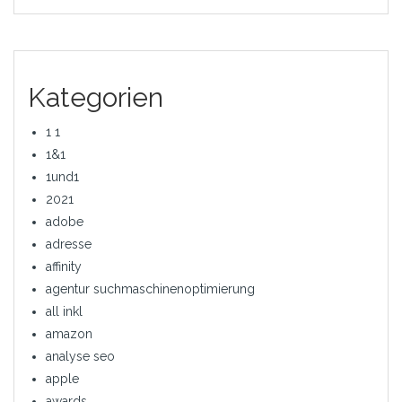
Kategorien
1 1
1&1
1und1
2021
adobe
adresse
affinity
agentur suchmaschinenoptimierung
all inkl
amazon
analyse seo
apple
awards