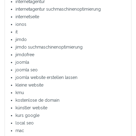
internetagentur
internetagentur suchmaschinenoptimierung
internetseite
ionos
it
jimdo
jimdo suchmaschinenoptimierung
jimdofree
joomla
joomla seo
joomla website erstellen lassen
kleine website
kmu
kostenlose de domain
künstler website
kurs google
local seo
mac