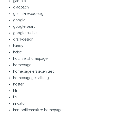
gambio
gladbach
golinski webdesign
google
google search
google suche
grafikdesign
handy
heise
hochzeitshomepage
homepage
homepage erstellen test
homepagegestaltung
hoster
html
ils
imdalo
immobilienmakler homepage