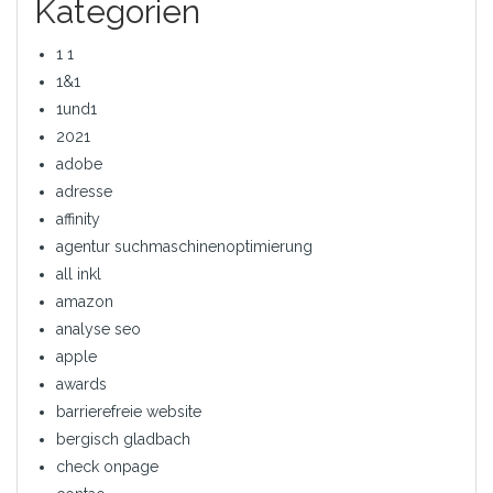
Kategorien
1 1
1&1
1und1
2021
adobe
adresse
affinity
agentur suchmaschinenoptimierung
all inkl
amazon
analyse seo
apple
awards
barrierefreie website
bergisch gladbach
check onpage