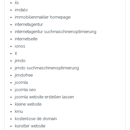
ils
imdalo
immobilienmakler homepage
internetagentur
internetagentur suchmaschinenoptimierung
internetseite
ionos
it
jimdo
jimdo suchmaschinenoptimierung
jimdofree
joomla
joomla seo
joomla website erstellen lassen
kleine website
kmu
kostenlose de domain
künstler website