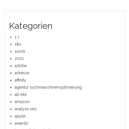
Kategorien
1 1
1&1
1und1
2021
adobe
adresse
affinity
agentur suchmaschinenoptimierung
all inkl
amazon
analyse seo
apple
awards