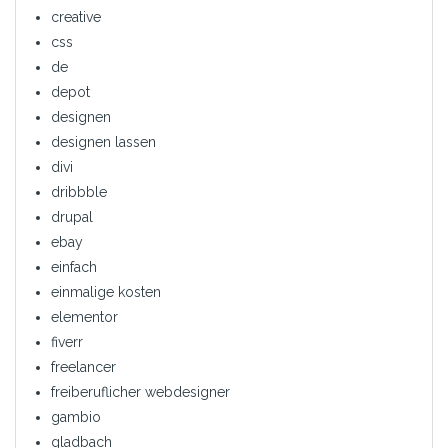
creative
css
de
depot
designen
designen lassen
divi
dribbble
drupal
ebay
einfach
einmalige kosten
elementor
fiverr
freelancer
freiberuflicher webdesigner
gambio
gladbach