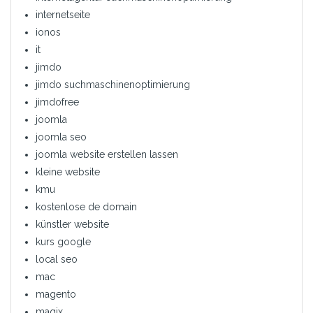
internetseite
ionos
it
jimdo
jimdo suchmaschinenoptimierung
jimdofree
joomla
joomla seo
joomla website erstellen lassen
kleine website
kmu
kostenlose de domain
künstler website
kurs google
local seo
mac
magento
magix