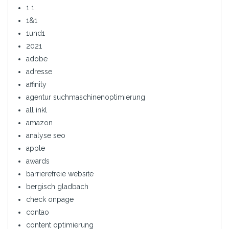
1 1
1&1
1und1
2021
adobe
adresse
affinity
agentur suchmaschinenoptimierung
all inkl
amazon
analyse seo
apple
awards
barrierefreie website
bergisch gladbach
check onpage
contao
content optimierung