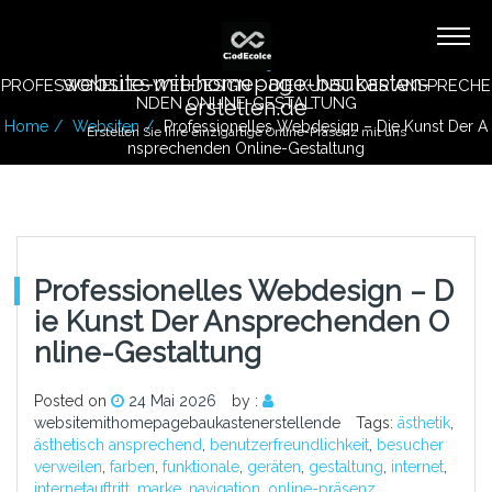
website-mit-homepage-baukasten-
PROFESSIONELLES WEBDESIGN – DIE KUNST DER ANSPRECHE
NDEN ONLINE-GESTALTUNG
erstellen.de
Home
Websiten
Professionelles Webdesign – Die Kunst Der A
Erstellen Sie Ihre einzigartige Online-Präsenz mit uns
Nsprechenden Online-Gestaltung
Professionelles Webdesign – D
Ie Kunst Der Ansprechenden O
Nline-Gestaltung
Posted on
24 Mai 2026
by :
websitemithomepagebaukastenerstellende
Tags:
ästhetik
,
ästhetisch ansprechend
,
benutzerfreundlichkeit
,
besucher
verweilen
,
farben
,
funktionale
,
geräten
,
gestaltung
,
internet
,
internetauftritt
,
marke
,
navigation
,
online-präsenz
,