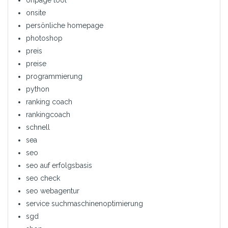
onpage tool
onsite
persönliche homepage
photoshop
preis
preise
programmierung
python
ranking coach
rankingcoach
schnell
sea
seo
seo auf erfolgsbasis
seo check
seo webagentur
service suchmaschinenoptimierung
sgd