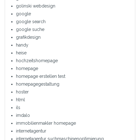
golinski webdesign
google
google search
google suche
grafikdesign
handy
heise
hochzeitshomepage
homepage
homepage erstellen test
homepagegestaltung
hoster
html
ils
imdalo
immobilienmakler homepage
internetagentur
internetagentur suchmaschinenoptimierung