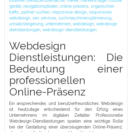
intuitiven benutzeroberfläche
,
marke
,
markenimage
,
mobile
geräte
,
navigationspfaden
,
online-präsenz
,
organischen
traffic
,
partner suchen
,
responsive design
,
responsives
webdesign
,
seo services
,
suchmaschinenoptimierung
,
umsatzsteigerung
,
unternehmen
,
webdesign
,
webdesign
dienstleistungen
,
webdesign-dienstleistungen
Webdesign
Dienstleistungen: Die
Bedeutung einer
professionellen
Online-Präsenz
Ein ansprechendes und benutzerfreundliches Webdesign
ist heutzutage entscheidend für den Erfolg eines
Unternehmens im digitalen Zeitalter. Professionelle
Webdesign-Dienstleistungen spielen eine wichtige Rolle
bei der Gestaltung einer überzeugenden Online-Präsenz,