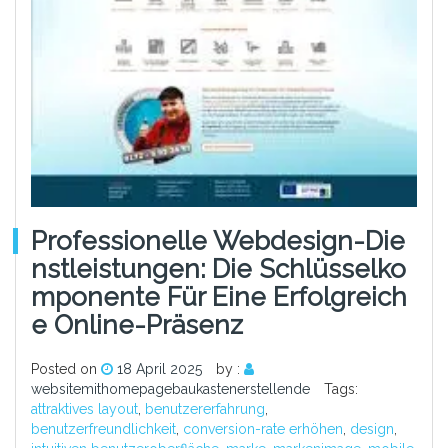
Professionelle Webdesign-Die
Nstleistungen: Die Schlüsselko
Mponente Für Eine Erfolgreich
E Online-Präsenz
Posted on
18 April 2025
by :
websitemithomepagebaukastenerstellende
Tags:
attraktives layout
,
benutzererfahrung
,
benutzerfreundlichkeit
,
conversion-rate erhöhen
,
design
,