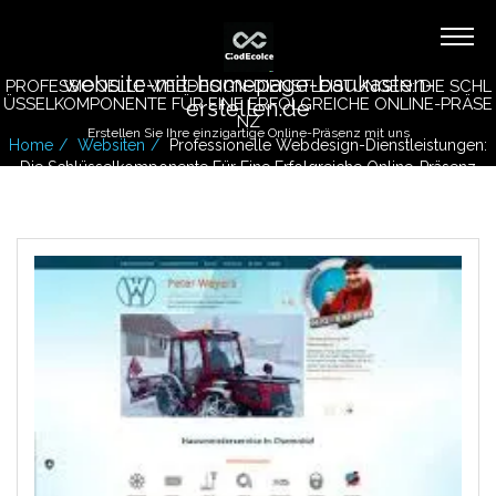
website-mit-homepage-baukasten-
PROFESSIONELLE WEBDESIGN-DIENSTLEISTUNGEN: DIE SCHL
ÜSSELKOMPONENTE FÜR EINE ERFOLGREICHE ONLINE-PRÄSE
erstellen.de
NZ
Erstellen Sie Ihre einzigartige Online-Präsenz mit uns
Home
Websiten
Professionelle Webdesign-Dienstleistungen:
Die Schlüsselkomponente Für Eine Erfolgreiche Online-Präsenz