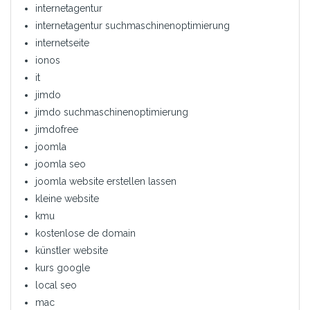
internetagentur
internetagentur suchmaschinenoptimierung
internetseite
ionos
it
jimdo
jimdo suchmaschinenoptimierung
jimdofree
joomla
joomla seo
joomla website erstellen lassen
kleine website
kmu
kostenlose de domain
künstler website
kurs google
local seo
mac