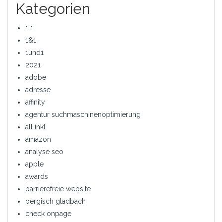
Kategorien
1 1
1&1
1und1
2021
adobe
adresse
affinity
agentur suchmaschinenoptimierung
all inkl
amazon
analyse seo
apple
awards
barrierefreie website
bergisch gladbach
check onpage