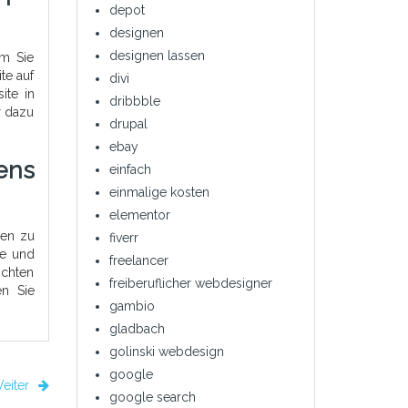
depot
designen
designen lassen
em Sie
te auf
divi
ite in
dribbble
r dazu
drupal
ebay
ens
einfach
einmalige kosten
elementor
nen zu
fiverr
se und
freelancer
schten
freiberuflicher webdesigner
en Sie
gambio
gladbach
golinski webdesign
google
eiter
google search