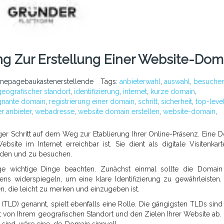
ung Zur Erstellung Einer Website-Dom
mepagebaukastenerstellende
Tags:
anbieterwahl
,
auswahl
,
besucher
geografischer standort
,
identifizierung
,
internet
,
kurze domain
,
gnante domain
,
registrierung einer domain
,
schritt
,
sicherheit
,
top-leve
r anbieter
,
webadresse
,
website domain erstellen
,
website-domain
,
iger Schritt auf dem Weg zur Etablierung Ihrer Online-Präsenz. Eine 
bsite im Internet erreichbar ist. Sie dient als digitale Visitenkar
inden und zu besuchen.
ge wichtige Dinge beachten. Zunächst einmal sollte die Domain
widerspiegeln, um eine klare Identifizierung zu gewährleisten. 
, die leicht zu merken und einzugeben ist.
TLD) genannt, spielt ebenfalls eine Rolle. Die gängigsten TLDs sind
ngt von Ihrem geografischen Standort und den Zielen Ihrer Website ab
 sind, wäre eine .de-Domain sinnvoll.