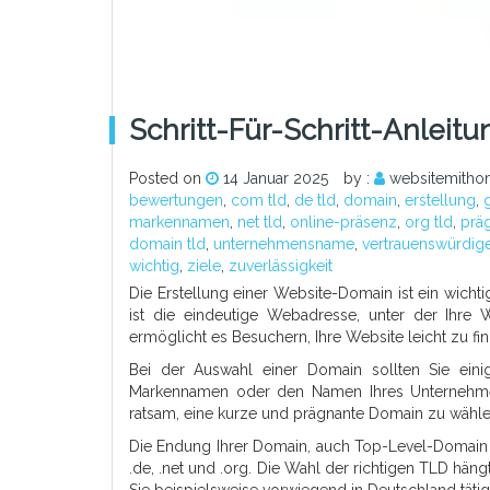
Schritt-Für-Schritt-Anleit
Posted on
14 Januar 2025
by :
websitemitho
bewertungen
,
com tld
,
de tld
,
domain
,
erstellung
,
markennamen
,
net tld
,
online-präsenz
,
org tld
,
prä
domain tld
,
unternehmensname
,
vertrauenswürdige
wichtig
,
ziele
,
zuverlässigkeit
Die Erstellung einer Website-Domain ist ein wicht
ist die eindeutige Webadresse, unter der Ihre We
ermöglicht es Besuchern, Ihre Website leicht zu f
Bei der Auswahl einer Domain sollten Sie eini
Markennamen oder den Namen Ihres Unternehmens 
ratsam, eine kurze und prägnante Domain zu wählen
Die Endung Ihrer Domain, auch Top-Level-Domain (
.de, .net und .org. Die Wahl der richtigen TLD hä
Sie beispielsweise vorwiegend in Deutschland tätig