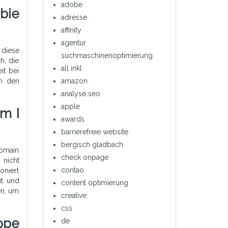
adobe
bie
adresse
affinity
agentur
 diese
suchmaschinenoptimierung
h, die
all inkl
it bei
on den
amazon
analyse seo
apple
m I
awards
barrierefreie website
bergisch gladbach
Domain
check onpage
 nicht
contao
oniert
it und
content optimierung
en, um
creative
css
ppe
de