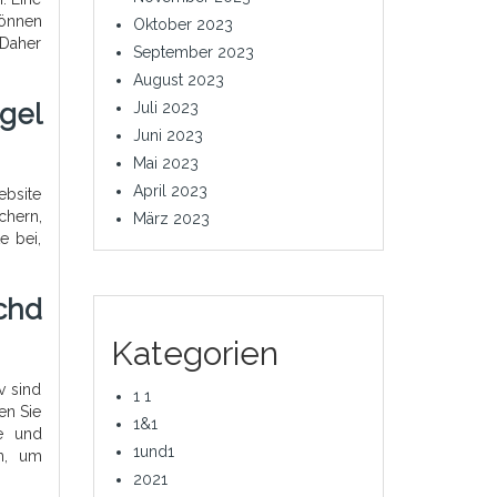
können
Oktober 2023
 Daher
September 2023
August 2023
gel
Juli 2023
Juni 2023
Mai 2023
April 2023
ebsite
chern,
März 2023
e bei,
chd
Kategorien
v sind
1 1
en Sie
1&1
ge und
1und1
en, um
2021