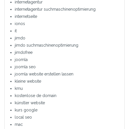
internetagentur
internetagentur suchmaschinenoptimierung
internetseite
ionos
it
jimdo
jimdo suchmaschinenoptimierung
jimdofree
joomla
joomla seo
joomla website erstellen lassen
kleine website
kmu
kostenlose de domain
künstler website
kurs google
local seo
mac