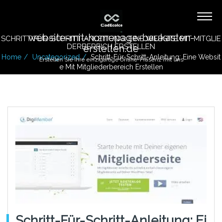
website-mit-homepage-baukasten-
SCHRITT-FÜR-SCHRITT-ANLEITUNG: EINE WEBSITE MIT MITGLIE
DERBEREICH ERSTELLEN
erstellen.de
Home
Uncategorized
Schritt-Für-Schritt-Anleitung: Eine Websit
Erstellen Sie Ihre einzigartige Online-Präsenz mit uns
E Mit Mitgliederbereich Erstellen
Schritt-Für-Schritt-Anleitung: Ei