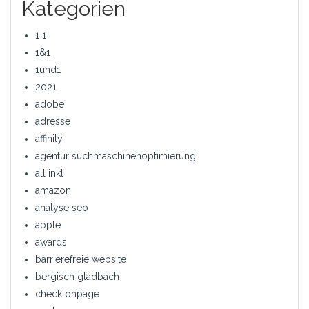
Kategorien
1 1
1&1
1und1
2021
adobe
adresse
affinity
agentur suchmaschinenoptimierung
all inkl
amazon
analyse seo
apple
awards
barrierefreie website
bergisch gladbach
check onpage