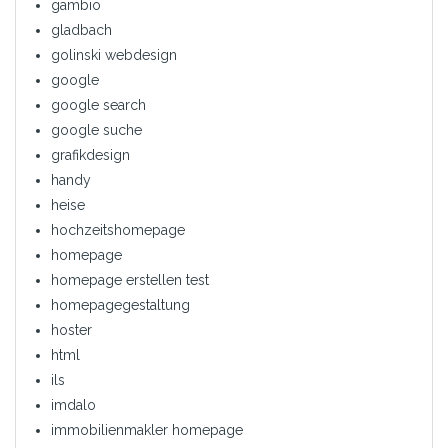
gambio
gladbach
golinski webdesign
google
google search
google suche
grafikdesign
handy
heise
hochzeitshomepage
homepage
homepage erstellen test
homepagegestaltung
hoster
html
ils
imdalo
immobilienmakler homepage