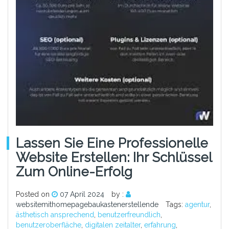
Lassen Sie Eine Professionelle
Website Erstellen: Ihr Schlüssel
Zum Online-Erfolg
Posted on
07 April 2024
by :
websitemithomepagebaukastenerstellende
Tags:
agentur
,
ästhetisch ansprechend
,
benutzerfreundlich
,
benutzeroberfläche
,
digitalen zeitalter
,
erfahrung
,