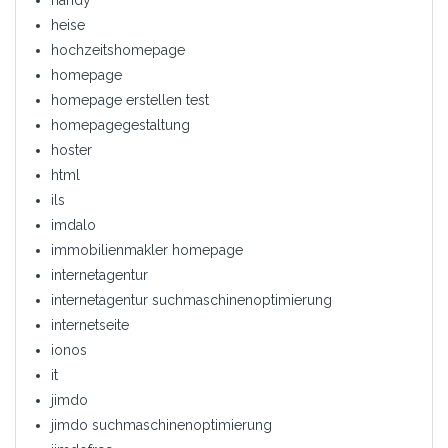
handy
heise
hochzeitshomepage
homepage
homepage erstellen test
homepagegestaltung
hoster
html
ils
imdalo
immobilienmakler homepage
internetagentur
internetagentur suchmaschinenoptimierung
internetseite
ionos
it
jimdo
jimdo suchmaschinenoptimierung