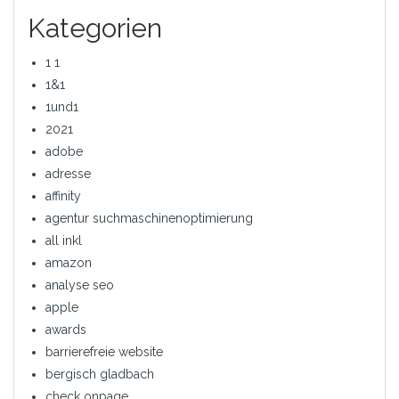
Kategorien
1 1
1&1
1und1
2021
adobe
adresse
affinity
agentur suchmaschinenoptimierung
all inkl
amazon
analyse seo
apple
awards
barrierefreie website
bergisch gladbach
check onpage