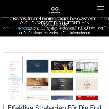
website-mit-homepage-baukasten-
EFFEKTIVE STRATEGIEN FÜR DIE ERSTELLUNG EINER PROFESSI
ONELLEN WEBSITE FÜR UNTERNEHMEN
erstellen.de
Home
Uncategorized
Effektive Strategien Für Die Erstellung Ein
Erstellen Sie Ihre einzigartige Online-Präsenz mit uns
Er Professionellen Website Für Unternehmen
Effektive Strategien Für Die Erst