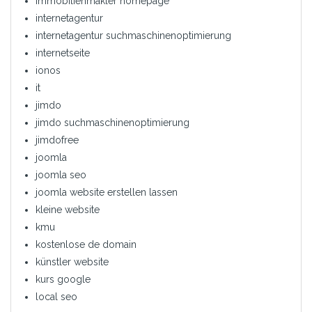
immobilienmakler homepage
internetagentur
internetagentur suchmaschinenoptimierung
internetseite
ionos
it
jimdo
jimdo suchmaschinenoptimierung
jimdofree
joomla
joomla seo
joomla website erstellen lassen
kleine website
kmu
kostenlose de domain
künstler website
kurs google
local seo