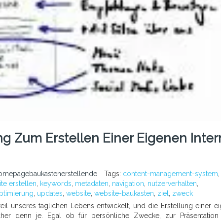
ung Zum Erstellen Einer Eigenen Inter
omepagebaukastenerstellende
Tags:
content-management-system
,
te erstellen
,
keywords
,
metadaten
,
navigation
,
nutzerverhalten
,
ptimierung
,
updates
,
website
,
website-baukasten
,
ziel
,
zweck
teil unseres täglichen Lebens entwickelt, und die Erstellung einer e
cher denn je. Egal ob für persönliche Zwecke, zur Präsentation