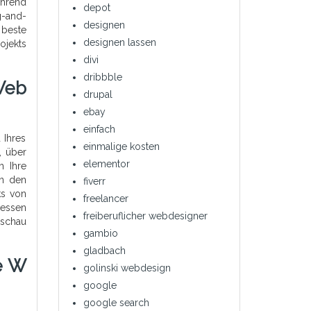
ährend
depot
g-and-
designen
 beste
designen lassen
ojekts
divi
dribbble
Web
drupal
ebay
einfach
 Ihres
einmalige kosten
, über
elementor
m Ihre
in den
fiverr
ks von
freelancer
messen
freiberuflicher webdesigner
rschau
gambio
gladbach
e W
golinski webdesign
google
google search