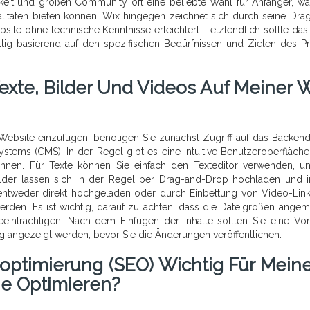
hkeit und großen Community oft eine beliebte Wahl für Anfänger, w
alitäten bieten können. Wix hingegen zeichnet sich durch seine Dra
ebsite ohne technische Kenntnisse erleichtert. Letztendlich sollte das
tig basierend auf den spezifischen Bedürfnissen und Zielen des Pr
Texte, Bilder Und Videos Auf Meiner 
 Website einzufügen, benötigen Sie zunächst Zugriff auf das Backend
ems (CMS). In der Regel gibt es eine intuitive Benutzeroberfläche
önnen. Für Texte können Sie einfach den Texteditor verwenden, u
ilder lassen sich in der Regel per Drag-and-Drop hochladen und 
entweder direkt hochgeladen oder durch Einbettung von Video-Lin
rden. Es ist wichtig, darauf zu achten, dass die Dateigrößen ange
einträchtigen. Nach dem Einfügen der Inhalte sollten Sie eine Vo
tig angezeigt werden, bevor Sie die Änderungen veröffentlichen.
ptimierung (SEO) Wichtig Für Mein
ie Optimieren?