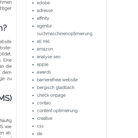
nehmen
adobe
htiger
adresse
affinity
agentur
n?
suchmaschinenoptimierung
all inkl
ebsite
bsite-
amazon
ildet.
analyse seo
. Eine
apple
an die
awards
ch dem
uge zu
barrierefreie website
bergisch gladbach
check onpage
MS)
contao
content optimierung
creative
häufig
css
MS wie
en ab.
de