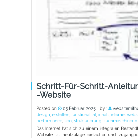
Schritt-Für-Schritt-Anleit
-Website
Posted on
05 Februar 2025
by :
websitemith
design
,
erstellen
,
funktionalität
,
inhalt
,
internet websi
performance
,
seo
,
strukturierung
,
suchmaschineno
Das Internet hat sich zu einem integralen Bestand
Website ist heutzutage einfacher und zugängli