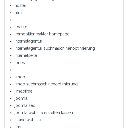
hoster
html
ils
imdalo
immobilienmakler homepage
internetagentur
internetagentur suchmaschinenoptimierung
internetseite
ionos
it
jimdo
jimdo suchmaschinenoptimierung
jimdofree
joomla
joomla seo
joomla website erstellen lassen
kleine website
kmu