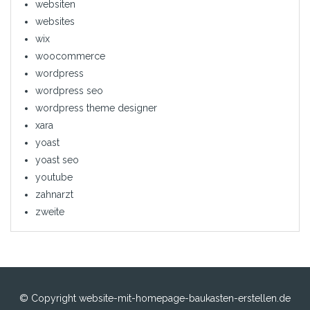
websiten
websites
wix
woocommerce
wordpress
wordpress seo
wordpress theme designer
xara
yoast
yoast seo
youtube
zahnarzt
zweite
© Copyright website-mit-homepage-baukasten-erstellen.de