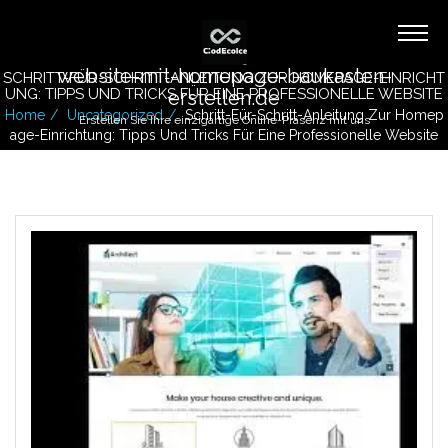
website-mit-homepage-baukasten-
SCHRITT-FÜR-SCHRITT-ANLEITUNG ZUR HOMEPAGE-EINRICHT
UNG: TIPPS UND TRICKS FÜR EINE PROFESSIONELLE WEBSITE
erstellen.de
Home
Uncategorized
Schritt-Für-Schritt-Anleitung Zur Homep
Erstellen Sie Ihre einzigartige Online-Präsenz mit uns
Age-Einrichtung: Tipps Und Tricks Für Eine Professionelle Website