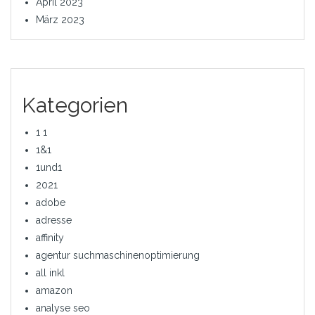
April 2023
März 2023
Kategorien
1 1
1&1
1und1
2021
adobe
adresse
affinity
agentur suchmaschinenoptimierung
all inkl
amazon
analyse seo