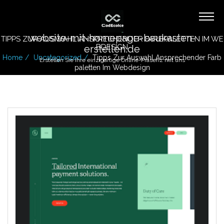
website-mit-homepage-baukasten-
TIPPS ZUR AUSWAHL ANSPRECHENDER FARBPALETTEN IM WE
BDESIGN
erstellen.de
Home
Uncategorized
Tipps Zur Auswahl Ansprechender Farb
Erstellen Sie Ihre einzigartige Online-Präsenz mit uns
Paletten Im Webdesign