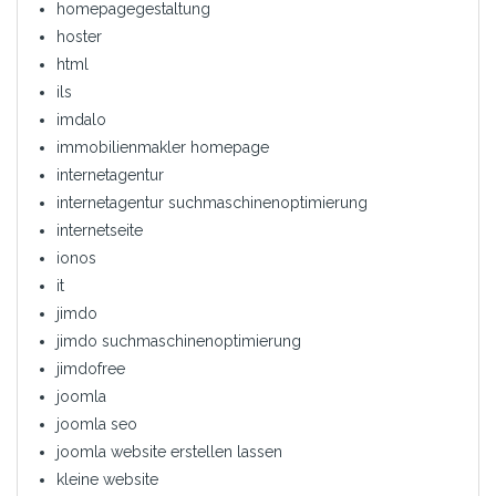
homepagegestaltung
hoster
html
ils
imdalo
immobilienmakler homepage
internetagentur
internetagentur suchmaschinenoptimierung
internetseite
ionos
it
jimdo
jimdo suchmaschinenoptimierung
jimdofree
joomla
joomla seo
joomla website erstellen lassen
kleine website