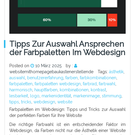
Tipps Zur Auswahl Ansprechen
Der Farbpaletten Im Webdesign
Posted on
10 März 2025
by :
websitemithomepagebaukastenerstellende
Tags:
ästhetik
,
auswahl
,
benutzererfahrung
,
farben
,
farbkombinationen
,
farbpaletten
,
farbpaletten webdesign
,
farbrad
,
farbwahl
,
harmonisch
,
hauptfarben
,
kombinationen
,
kontrast
,
lesbarkeit
,
logo
,
markenidentität
,
markenimage
,
stimmung
,
tipps
,
tricks
,
webdesign
,
website
Farbpaletten im Webdesign: Tipps und Tricks zur Auswahl
der perfekten Farben für Ihre Website
Die richtige Farbwahl ist ein entscheidender Faktor im
Webdesign, da Farben nicht nur die Ästhetik einer Website