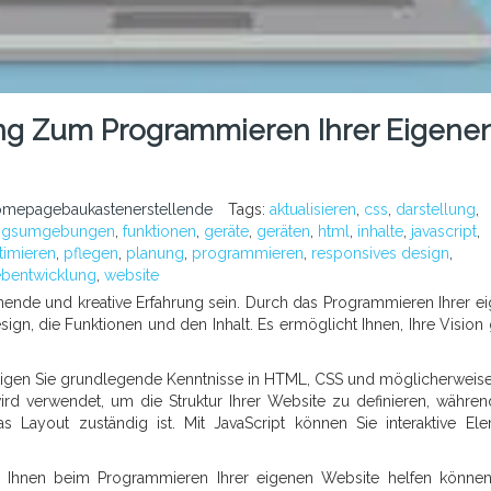
tung Zum Programmieren Ihrer Eigene
omepagebaukastenerstellende
Tags:
aktualisieren
,
css
,
darstellung
,
ungsumgebungen
,
funktionen
,
geräte
,
geräten
,
html
,
inhalte
,
javascript
,
timieren
,
pflegen
,
planung
,
programmieren
,
responsives design
,
bentwicklung
,
website
hnende und kreative Erfahrung sein. Durch das Programmieren Ihrer e
ign, die Funktionen und den Inhalt. Es ermöglicht Ihnen, Ihre Vision
igen Sie grundlegende Kenntnisse in HTML, CSS und möglicherweis
rd verwendet, um die Struktur Ihrer Website zu definieren, währe
s Layout zuständig ist. Mit JavaScript können Sie interaktive El
ie Ihnen beim Programmieren Ihrer eigenen Website helfen könne