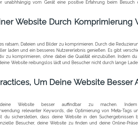
zer unabhhängig vom Gerät eine positive Erfahrung beim Besuch 
einer Website Durch Komprimierung 
 es ratsam, Dateien und Bilder zu komprimieren. Durch die Reduzieru
er laden und ein besseres Nutzererlebnis genießen. Es gibt versch
tiv zu komprimieren, ohne dabei die Qualität einzubüßen. Indem du
 deine Website reibungslos lädt und Besucher nicht durch lange Lade
actices, Um Deine Website Besser A
m deine Website besser auffindbar zu machen. Ind
rwendung relevanter Keywords, die Optimierung von Meta-Tags u
nst du sicherstellen, dass deine Website in den Suchergebnissen 
tenzielle Besucher, deine Website zu finden und deine Online-Präs