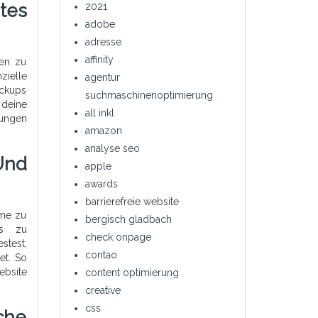
tes
2021
adobe
adresse
affinity
men zu
zielle
agentur
ackups
suchmaschinenoptimierung
 deine
all inkl
hungen
amazon
analyse seo
Und
apple
awards
barrierefreie website
eme zu
bergisch gladbach
as zu
check onpage
stest,
contao
et. So
ebsite
content optimierung
creative
css
che