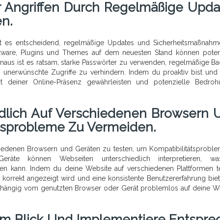
r Angriffen Durch Regelmäßige Upda
n.
st es entscheidend, regelmäßige Updates und Sicherheitsmaßnah
ftware, Plugins und Themes auf dem neuesten Stand können poten
naus ist es ratsam, starke Passwörter zu verwenden, regelmäßige B
m unerwünschte Zugriffe zu verhindern. Indem du proaktiv bist und
eit deiner Online-Präsenz gewährleisten und potenzielle Bedro
dlich Auf Verschiedenen Browsern 
ätsprobleme Zu Vermeiden.
chiedenen Browsern und Geräten zu testen, um Kompatibilitätsprobl
eräte können Webseiten unterschiedlich interpretieren, w
ren kann. Indem du deine Website auf verschiedenen Plattformen te
n korrekt angezeigt wird und eine konsistente Benutzererfahrung biet
abhängig vom genutzten Browser oder Gerät problemlos auf deine W
Im Blick Und Implementiere Entspre