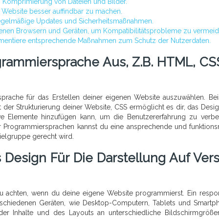
h Komprimierung von Dateien und Bilder.
 Website besser auffindbar zu machen.
 regelmäßige Updates und Sicherheitsmaßnahmen.
denen Browsern und Geräten, um Kompatibilitätsprobleme zu vermeid
ementiere entsprechende Maßnahmen zum Schutz der Nutzerdaten.
rammiersprache Aus, Z.B. HTML, CS
prache für das Erstellen deiner eigenen Website auszuwählen. Bei
 der Strukturierung deiner Website, CSS ermöglicht es dir, das Desi
ive Elemente hinzufügen kann, um die Benutzererfahrung zu verbe
 Programmiersprachen kannst du eine ansprechende und funktions
ielgruppe gerecht wird.
 Design Für Die Darstellung Auf Vers
 zu achten, wenn du deine eigene Website programmierst. Ein respo
erschiedenen Geräten, wie Desktop-Computern, Tablets und Smartp
der Inhalte und des Layouts an unterschiedliche Bildschirmgröß