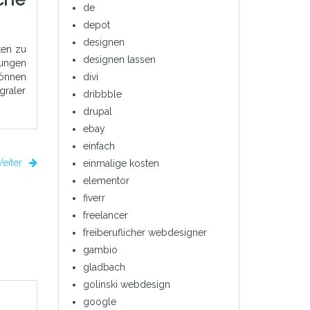
de
depot
designen
ten zu
designen lassen
mungen
können
divi
graler
dribbble
drupal
ebay
einfach
eiter
einmalige kosten
elementor
fiverr
freelancer
freiberuflicher webdesigner
gambio
gladbach
golinski webdesign
google