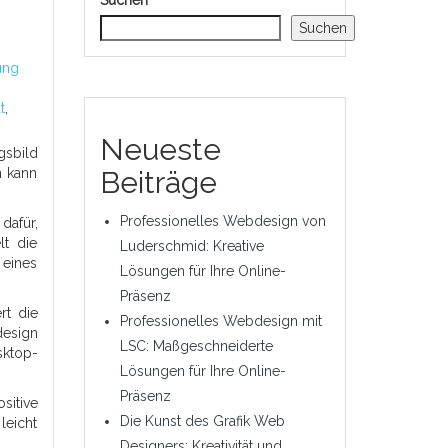
Suchen
Suchen
ung
t
,
Neueste
gsbild
n kann
Beiträge
Professionelles Webdesign von
dafür,
lt die
Luderschmid: Kreative
 eines
Lösungen für Ihre Online-
Präsenz
rt die
Professionelles Webdesign mit
design
LSC: Maßgeschneiderte
sktop-
Lösungen für Ihre Online-
Präsenz
itive
Die Kunst des Grafik Web
leicht
Designers: Kreativität und