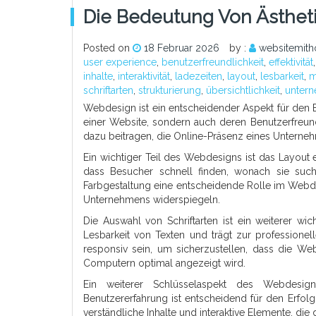
Die Bedeutung Von Ästheti
Posted on
18 Februar 2026
by :
websitemith
user experience
,
benutzerfreundlichkeit
,
effektivität
inhalte
,
interaktivität
,
ladezeiten
,
layout
,
lesbarkeit
,
m
schriftarten
,
strukturierung
,
übersichtlichkeit
,
unter
Webdesign ist ein entscheidender Aspekt für den E
einer Website, sondern auch deren Benutzerfreundli
dazu beitragen, die Online-Präsenz eines Unterne
Ein wichtiger Teil des Webdesigns ist das Layout e
dass Besucher schnell finden, wonach sie suche
Farbgestaltung eine entscheidende Rolle im Webde
Unternehmens widerspiegeln.
Die Auswahl von Schriftarten ist ein weiterer wi
Lesbarkeit von Texten und trägt zur professione
responsiv sein, um sicherzustellen, dass die W
Computern optimal angezeigt wird.
Ein weiterer Schlüsselaspekt des Webdesign
Benutzererfahrung ist entscheidend für den Erfolg
verständliche Inhalte und interaktive Elemente, di