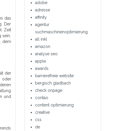
adobe
adresse
affinity
es das
g. Der
agentur
l Zeit
suchmaschinenoptimierung
 sein,
all inkl
h, dem
amazon
analyse seo
apple
awards
ät der
barrierefreie website
g oder
bergisch gladbach
deren
check onpage
ltung
en und
contao
content optimierung
creative
css
de
trends