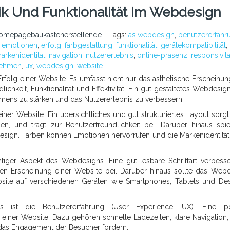
k Und Funktionalität Im Webdesign
omepagebaukastenerstellende
Tags:
as webdesign
,
benutzererfahr
,
emotionen
,
erfolg
,
farbgestaltung
,
funktionalität
,
gerätekompatibilität
,
arkenidentität
,
navigation
,
nutzererlebnis
,
online-präsenz
,
responsivitä
nehmen
,
ux
,
webdesign
,
website
rfolg einer Website. Es umfasst nicht nur das ästhetische Erscheinun
chkeit, Funktionalität und Effektivität. Ein gut gestaltetes Webdesig
hmens zu stärken und das Nutzererlebnis zu verbessern.
iner Website. Ein übersichtliches und gut strukturiertes Layout sorgt 
n, und trägt zur Benutzerfreundlichkeit bei. Darüber hinaus spie
sign. Farben können Emotionen hervorrufen und die Markenidentität
chtiger Aspekt des Webdesigns. Eine gut lesbare Schriftart verbesse
llen Erscheinung einer Website bei. Darüber hinaus sollte das Web
ebsite auf verschiedenen Geräten wie Smartphones, Tablets und De
s ist die Benutzererfahrung (User Experience, UX). Eine pos
 einer Website. Dazu gehören schnelle Ladezeiten, klare Navigation, 
e das Engagement der Besucher fördern.