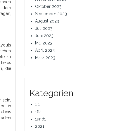
können
Oktober 2023
t dem
ragen,
September 2023
August 2023
Juli 2023
Juni 2023
Mai 2023
ayouts
April 2023
machen
kte zu
März 2023
tiefes
n, die
Kategorien
 sein,
1 1
ion in
lebnis
1&1
ienten
1und1
2021