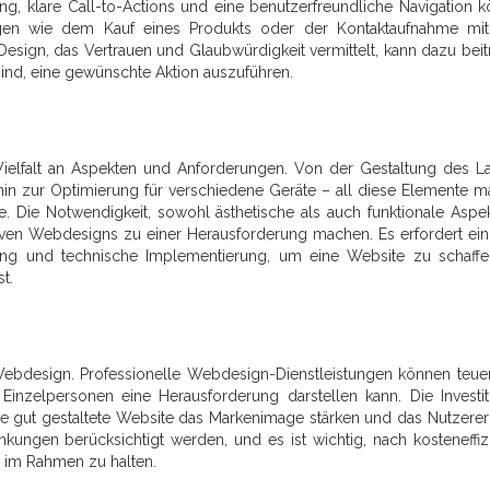
, klare Call-to-Actions und eine benutzerfreundliche Navigation 
ngen wie dem Kauf eines Produkts oder der Kontaktaufnahme mi
esign, das Vertrauen und Glaubwürdigkeit vermittelt, kann dazu beit
ind, eine gewünschte Aktion auszuführen.
Vielfalt an Aspekten und Anforderungen. Von der Gestaltung des L
 hin zur Optimierung für verschiedene Geräte – all diese Elemente 
 Die Notwendigkeit, sowohl ästhetische als auch funktionale Aspe
iven Webdesigns zu einer Herausforderung machen. Es erfordert ein 
hrung und technische Implementierung, um eine Website zu schaffe
t.
ebdesign. Professionelle Webdesign-Dienstleistungen können teuer
inzelpersonen eine Herausforderung darstellen kann. Die Investit
e gut gestaltete Website das Markenimage stärken und das Nutzerer
ngen berücksichtigt werden, und es ist wichtig, nach kosteneffiz
 im Rahmen zu halten.