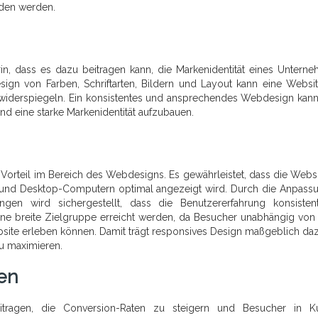
nden werden.
in, dass es dazu beitragen kann, die Markenidentität eines Untern
sign von Farben, Schriftarten, Bildern und Layout kann eine Websi
iderspiegeln. Ein konsistentes und ansprechendes Webdesign kan
nd eine starke Markenidentität aufzubauen.
Vorteil im Bereich des Webdesigns. Es gewährleistet, dass die Websi
 und Desktop-Computern optimal angezeigt wird. Durch die Anpass
ngen wird sichergestellt, dass die Benutzererfahrung konsiste
eine breite Zielgruppe erreicht werden, da Besucher unabhängig von
bsite erleben können. Damit trägt responsives Design maßgeblich daz
zu maximieren.
en
itragen, die Conversion-Raten zu steigern und Besucher in K