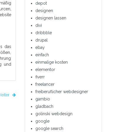
lmäßig
depot
urcen,
designen
ebsite
designen lassen
divi
dribbble
drupal
ss das
ebay
rößen,
einfach
hrung
einmalige kosten
ng und
elementor
fiverr
freelancer
freiberuflicher webdesigner
eiter
gambio
gladbach
golinski webdesign
google
google search