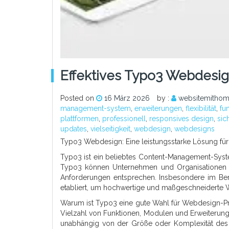
Effektives Typo3 Webdesig
Posted on
16 März 2026
by :
websitemithom
management-system
,
erweiterungen
,
flexibilität
,
fu
plattformen
,
professionell
,
responsives design
,
sic
updates
,
vielseitigkeit
,
webdesign
,
webdesigns
Typo3 Webdesign: Eine leistungsstarke Lösung für
Typo3 ist ein beliebtes Content-Management-System 
Typo3 können Unternehmen und Organisationen an
Anforderungen entsprechen. Insbesondere im Ber
etabliert, um hochwertige und maßgeschneiderte W
Warum ist Typo3 eine gute Wahl für Webdesign-Proje
Vielzahl von Funktionen, Modulen und Erweiterung
unabhängig von der Größe oder Komplexität des 