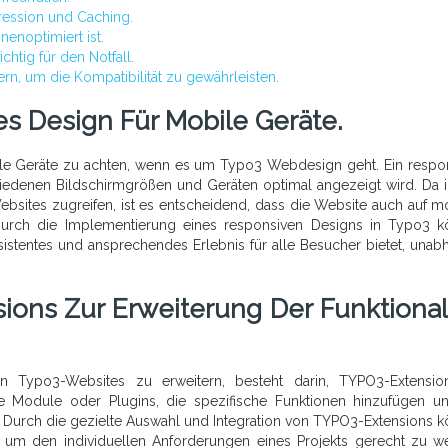
ression und Caching.
nenoptimiert ist.
htig für den Notfall.
rn, um die Kompatibilität zu gewährleisten.
es Design Für Mobile Geräte.
obile Geräte zu achten, wenn es um Typo3 Webdesign geht. Ein respo
chiedenen Bildschirmgrößen und Geräten optimal angezeigt wird. Da
sites zugreifen, ist es entscheidend, dass die Website auch auf m
 Durch die Implementierung eines responsiven Designs in Typo3 
nsistentes und ansprechendes Erlebnis für alle Besucher bietet, unab
ons Zur Erweiterung Der Funktionali
 von Typo3-Websites zu erweitern, besteht darin, TYPO3-Extensi
e Module oder Plugins, die spezifische Funktionen hinzufügen u
. Durch die gezielte Auswahl und Integration von TYPO3-Extensions 
 um den individuellen Anforderungen eines Projekts gerecht zu w