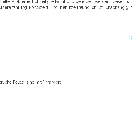
nzielle Probleme frühzeitig erkannt und behoben werden. Dieser Schri
tzererfahrung konsistent und benutzerfreundlich ist, unabhängig 
W
erliche Felder sind mit
*
markiert