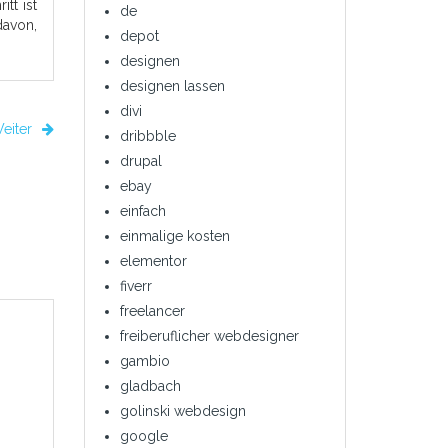
tt ist
de
davon,
depot
designen
designen lassen
divi
eiter
dribbble
drupal
ebay
einfach
einmalige kosten
elementor
fiverr
freelancer
freiberuflicher webdesigner
gambio
gladbach
golinski webdesign
google