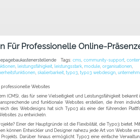
n Für Professionelle Online-Präsenz
epagebaukastenerstellende
Tags:
cms
,
community-support
,
conten
nktionen
,
leistungsfähigkeit
,
leistungsstark
,
module
,
organisationen
,
herheitsfunktionen
,
skalierbarkeit
,
typo3
,
typo3 webdesign
,
unternehm
 professionelle Websites
(CMS), das für seine Vielseitigkeit und Leistungsfähigkeit bekannt is
sprechende und funktionale Websites erstellen, die ihren individ
eich des Webdesigns hat sich Typo3 als eine der führenden Platt
ebsites zu entwickeln.
kte? Einer der Hauptgründe ist die Flexibilität, die Typo3 bietet. Mit
en können Entwickler und Designer nahezu jede Art von Website erst
Projekts. Darüber hinaus ermöglicht Typo3 eine einfache Verwaltu