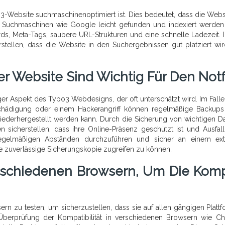
po3-Website suchmaschinenoptimiert ist. Dies bedeutet, dass die Webs
 von Suchmaschinen wie Google leicht gefunden und indexiert werden
s, Meta-Tags, saubere URL-Strukturen und eine schnelle Ladezeit.
tellen, dass die Website in den Suchergebnissen gut platziert wi
 Website Sind Wichtig Für Den Notfa
er Aspekt des Typo3 Webdesigns, der oft unterschätzt wird. Im Falle
eschädigung oder einem Hackerangriff können regelmäßige Backup
wiederhergestellt werden kann. Durch die Sicherung von wichtigen Da
sicherstellen, dass ihre Online-Präsenz geschützt ist und Ausfall
regelmäßigen Abständen durchzuführen und sicher an einem ex
ne zuverlässige Sicherungskopie zugreifen zu können.
erschiedenen Browsern, Um Die Komp
ern zu testen, um sicherzustellen, dass sie auf allen gängigen Platt
Überprüfung der Kompatibilität in verschiedenen Browsern wie C