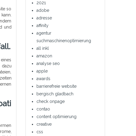
2021
ite so
adobe
 kann.
adresse
 Indem
affinity
rd und
agentur
suchmaschinenoptimierung
ll.
all inkl
amazon
 eines
analyse seo
s dazu
apple
teien,
zeiten
awards
ternen
barrierefreie website
bergisch gladbach
check onpage
ati
contao
content optimierung
creative
formen
hrome,
css