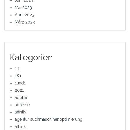
Juni 2023
Mai 2023
April 2023
März 2023
Kategorien
1 1
1&1
1und1
2021
adobe
adresse
affinity
agentur suchmaschinenoptimierung
all inkl