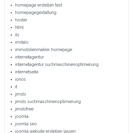
homepage erstellen test
homepagegestaltung
hoster
html
ils
imdalo
immobilienmakler homepage
internetagentur
internetagentur suchmaschinenoptimierung
internetseite
ionos
it
jimdo
jimdo suchmaschinenoptimierung
jimdofree
joomla
joomla seo
joomla website erstellen lassen