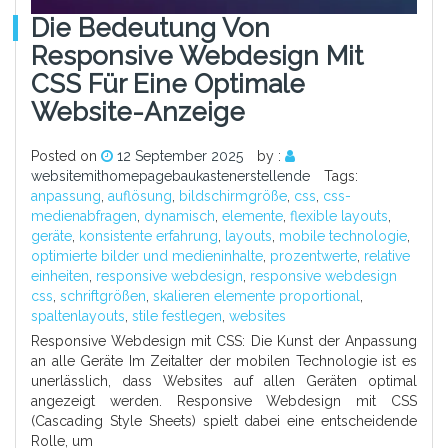
Die Bedeutung Von
Responsive Webdesign Mit
CSS Für Eine Optimale
Website-Anzeige
Posted on
12 September 2025
by :
websitemithomepagebaukastenerstellende
Tags:
anpassung
,
auflösung
,
bildschirmgröße
,
css
,
css-
medienabfragen
,
dynamisch
,
elemente
,
flexible layouts
,
geräte
,
konsistente erfahrung
,
layouts
,
mobile technologie
,
optimierte bilder und medieninhalte
,
prozentwerte
,
relative
einheiten
,
responsive webdesign
,
responsive webdesign
css
,
schriftgrößen
,
skalieren elemente proportional
,
spaltenlayouts
,
stile festlegen
,
websites
Responsive Webdesign mit CSS: Die Kunst der Anpassung
an alle Geräte Im Zeitalter der mobilen Technologie ist es
unerlässlich, dass Websites auf allen Geräten optimal
angezeigt werden. Responsive Webdesign mit CSS
(Cascading Style Sheets) spielt dabei eine entscheidende
Rolle, um