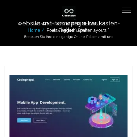
website-mit-homepage-baukasten-
TAG ARCHIVES: SPALTENLAYOUTS
erstellen.de
Home
Posts Tagged " Spaltenlayouts "
Erstellen Sie Ihre einzigartige Online-Präsenz mit uns