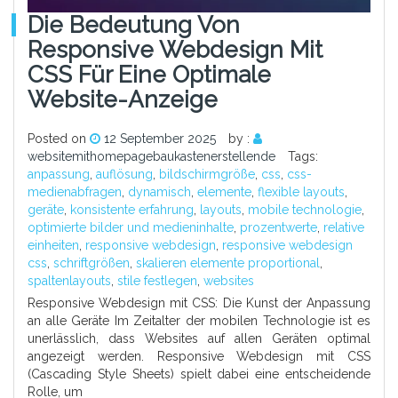
Die Bedeutung Von
Responsive Webdesign Mit
CSS Für Eine Optimale
Website-Anzeige
Posted on
12 September 2025
by :
websitemithomepagebaukastenerstellende
Tags:
anpassung
,
auflösung
,
bildschirmgröße
,
css
,
css-
medienabfragen
,
dynamisch
,
elemente
,
flexible layouts
,
geräte
,
konsistente erfahrung
,
layouts
,
mobile technologie
,
optimierte bilder und medieninhalte
,
prozentwerte
,
relative
einheiten
,
responsive webdesign
,
responsive webdesign
css
,
schriftgrößen
,
skalieren elemente proportional
,
spaltenlayouts
,
stile festlegen
,
websites
Responsive Webdesign mit CSS: Die Kunst der Anpassung
an alle Geräte Im Zeitalter der mobilen Technologie ist es
unerlässlich, dass Websites auf allen Geräten optimal
angezeigt werden. Responsive Webdesign mit CSS
(Cascading Style Sheets) spielt dabei eine entscheidende
Rolle, um