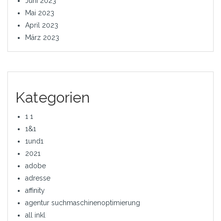
Juni 2023
Mai 2023
April 2023
März 2023
Kategorien
1 1
1&1
1und1
2021
adobe
adresse
affinity
agentur suchmaschinenoptimierung
all inkl