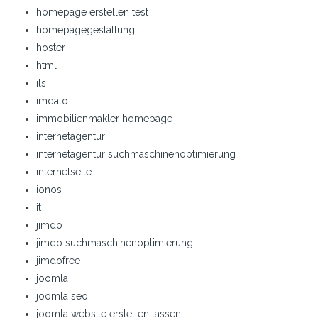
homepage erstellen test
homepagegestaltung
hoster
html
ils
imdalo
immobilienmakler homepage
internetagentur
internetagentur suchmaschinenoptimierung
internetseite
ionos
it
jimdo
jimdo suchmaschinenoptimierung
jimdofree
joomla
joomla seo
joomla website erstellen lassen