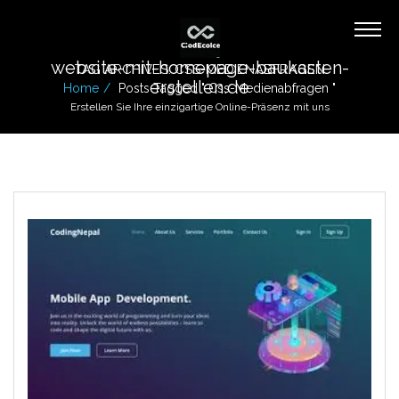
website-mit-homepage-baukasten-
TAG ARCHIVES: CSS-MEDIENABFRAGEN
erstellen.de
Home
Posts Tagged " Css-Medienabfragen "
Erstellen Sie Ihre einzigartige Online-Präsenz mit uns