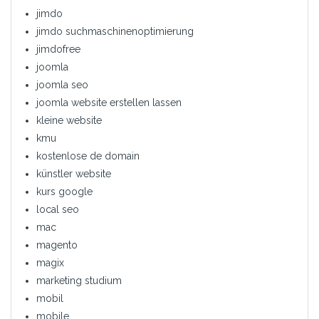
jimdo
jimdo suchmaschinenoptimierung
jimdofree
joomla
joomla seo
joomla website erstellen lassen
kleine website
kmu
kostenlose de domain
künstler website
kurs google
local seo
mac
magento
magix
marketing studium
mobil
mobile