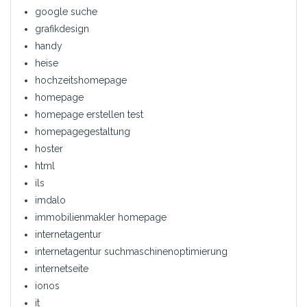
google suche
grafikdesign
handy
heise
hochzeitshomepage
homepage
homepage erstellen test
homepagegestaltung
hoster
html
ils
imdalo
immobilienmakler homepage
internetagentur
internetagentur suchmaschinenoptimierung
internetseite
ionos
it