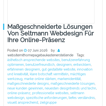
Maßgeschneiderte Lösungen
Von Seltmann Webdesign Für
Ihre Online-Präsenz
Posted on
07 Juni 2026
by :
websitemithomepagebaukastenerstellende
Tags:
ästhetisch ansprechende websites
,
benutzererfahrung
optimieren
,
benutzerfreundlich
,
designern
,
entwicklern
,
erfahrenen designern
,
gut gestaltete website
,
innovation
und kreativität
,
klare botschaft vermitteln
,
mächtiges
werkzeug
,
marke online stärken
,
markenidentität
,
maßgeschneiderte designs
,
maßgeschneiderte lösungen
,
neue kunden gewinnen
,
neuesten designtrends und techn
,
online-präsenz
,
professionelle websites
,
seltmann
webdesign
,
spezifische anforderungen
,
tiefes verständnis
,
visuell ansprechend
,
zielgruppe