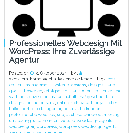
Professionelles Webdesign Mit
WordPress: Ihre Zuverlässige
Agentur
Posted on
31 Oktober 2024
by :
websitemithomepagebaukastenerstellende
Tags:
cms
,
content-management-systeme
,
designs
,
designstil und
qualität bewerten
,
erfolgsbilanz
,
funktionen
,
kontinuierliche
wartung
,
konzeption
,
markenauftritt
,
maßgeschneiderte
designs
,
online präsenz
,
online-sichtbarkeit
,
organischer
traffic
,
portfolio der agentur
,
potenzielle kunden
,
professionelle websites
,
seo
,
suchmaschinenoptimierung
,
umsetzung
,
unternehmen
,
vorteile
,
webdesign agentur
,
webdesigner
,
wordpress
,
wordpress webdesign agentur
,
zielgruppe
,
zusammenarbeit