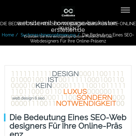
website-mit-homepage-baukasten-
DIE BEDEUTUNG EINES SEO-WEBDESIGNERS FÜR IHRE ONLINE
-PRÄSENZ
erstellen.de
Home
Suchmaschinenoptimierung
Die Bedeutung Eines SEO-
Erstellen Sie Ihre einzigartige Online-Präsenz mit uns
Webdesigners Für Ihre Online-Präsenz
Die Bedeutung Eines SEO-Web
Designers Für Ihre Online-Präs
Enz