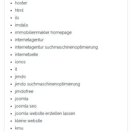
hoster
html
ils
imdalo
immobilienmakler homepage
internetagentur
internetagentur suchmaschinenoptimierung
internetseite
ionos
it
jimdo
jimdo suchmaschinenoptimierung
jimdofree
joomla
joomla seo
joomla website erstellen lassen
kleine website
kmu