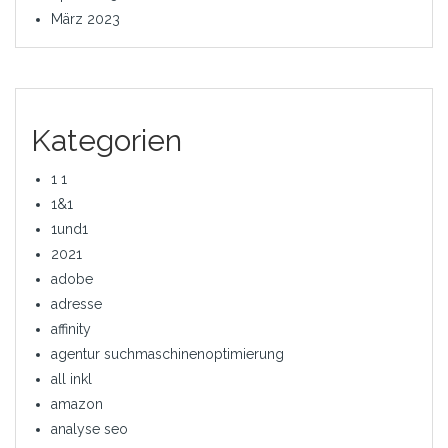
März 2023
Kategorien
1 1
1&1
1und1
2021
adobe
adresse
affinity
agentur suchmaschinenoptimierung
all inkl
amazon
analyse seo