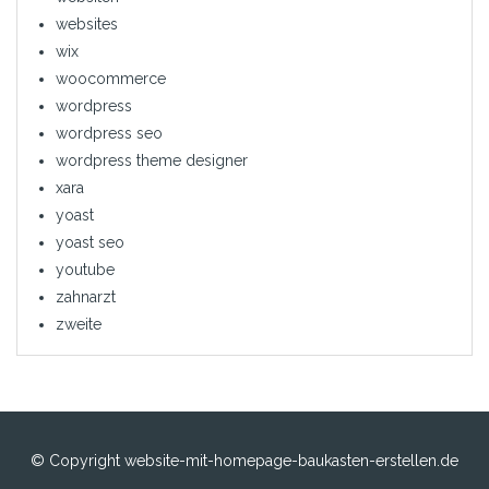
websites
wix
woocommerce
wordpress
wordpress seo
wordpress theme designer
xara
yoast
yoast seo
youtube
zahnarzt
zweite
© Copyright website-mit-homepage-baukasten-erstellen.de