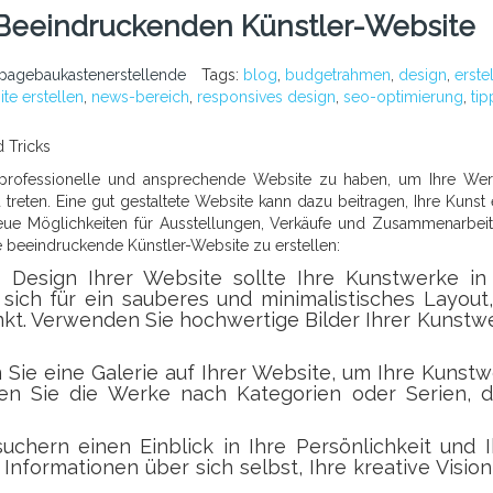
r Beeindruckenden Künstler-Website
pagebaukastenerstellende
Tags:
blog
,
budgetrahmen
,
design
,
erste
te erstellen
,
news-bereich
,
responsives design
,
seo-optimierung
,
tip
d Tricks
ine professionelle und ansprechende Website zu haben, um Ihre We
 treten. Eine gut gestaltete Website kann dazu beitragen, Ihre Kunst
ue Möglichkeiten für Ausstellungen, Verkäufe und Zusammenarbei
ne beeindruckende Künstler-Website zu erstellen:
s Design Ihrer Website sollte Ihre Kunstwerke in
 sich für ein sauberes und minimalistisches Layout
nkt. Verwenden Sie hochwertige Bilder Ihrer Kunstw
n Sie eine Galerie auf Ihrer Website, um Ihre Kunst
eren Sie die Werke nach Kategorien oder Serien, 
chern einen Einblick in Ihre Persönlichkeit und 
 Informationen über sich selbst, Ihre kreative Visio