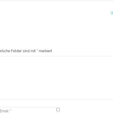
W
erliche Felder sind mit
*
markiert