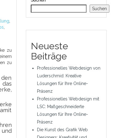
Suchen
Suchen
llung
,
ps
,
Neueste
rke zu
Beiträge
 einem
ten zu
Professionelles Webdesign von
Luderschmid: Kreative
 den
, das
Lösungen für Ihre Online-
erke,
Präsenz
Professionelles Webdesign mit
werke
LSC: Maßgeschneiderte
damit
Lösungen für Ihre Online-
Präsenz
Ihren
Die Kunst des Grafik Web
n und
Designers: Kreativität und