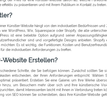
hängt der Preis für eine Künstler-Website davon ab, welche Funktion
 effektiv zu präsentieren und mit Ihrem Publikum in Kontakt zu treten.
tler?
g einer Künstler-Website hängt von den individuellen Bedürfnissen und 
n wie WordPress, Wix, Squarespace oder Shopify, die alle unterschie
Press ist eine beliebte Option aufgrund seiner Anpassungsfähigke
tzerfreundlicher sind und vorgefertigte Designs anbieten. Shopify 
n möchten. Es ist wichtig, die Funktionen, Kosten und Benutzerfreundli
für die individuellen Anforderungen zu treffen.
-Website Erstellen?
schiedene Schritte, die Sie befolgen können. Zunächst sollten Sie si
kasten entscheiden, der Ihren Anforderungen entspricht. Wählen S
imal präsentiert. Erstellen Sie eine Galerie, um Ihre Werke übersic
te hinzu, um Besuchern mehr über sich und Ihre künstlerische Vis
nzurichten, damit Interessenten leicht mit Ihnen in Verbindung treten k
ng von SEO können Sie sicherstellen, dass Ihre Künstler-Website ge