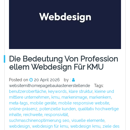
Die Bedeutung Von Profession
Ellem Webdesign Für KMU
Posted on
20 April 2026
by :
websitemithomepagebaukastenerstellende
Tags:
benutzeroberfläche
,
keywords
,
klare struktur
,
kleine und
mittlere unternehmen
,
kmu
,
markenimage
,
markenkern
,
meta-tags
,
mobile geräte
,
mobile responsive website
,
online-präsenz
,
potenzielle kunden
,
qualitativ hochwertige
inhalte
,
reichweite
,
responsivität
,
suchmaschinenoptimierung seo
,
visuelle elemente
,
webdesign
,
webdesign für kmu
,
webdesign kmu
,
ziele des