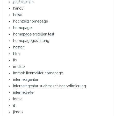
grafikdesign
handy
heise
hochzeitshomepage
homepage
homepage erstellen test
homepagegestaltung
hoster
html
ils
imdalo
immobilienmakler homepage
internetagentur
internetagentur suchmaschinenoptimierung
internetseite
ionos
it
jimdo