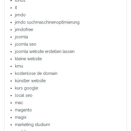
ionos
it
jimdo
jimdo suchmaschinenoptimierung
jimdofree
joomla
joomla seo
joomla website erstellen lassen
kleine website
kmu
kostenlose de domain
künstler website
kurs google
local seo
mac
magento
magix
marketing studium