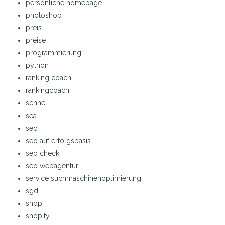
persönliche homepage
photoshop
preis
preise
programmierung
python
ranking coach
rankingcoach
schnell
sea
seo
seo auf erfolgsbasis
seo check
seo webagentur
service suchmaschinenoptimierung
sgd
shop
shopify