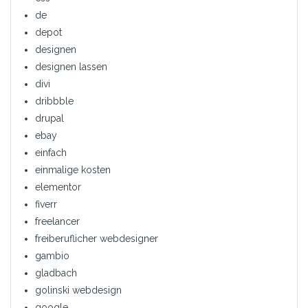
de
depot
designen
designen lassen
divi
dribbble
drupal
ebay
einfach
einmalige kosten
elementor
fiverr
freelancer
freiberuflicher webdesigner
gambio
gladbach
golinski webdesign
google