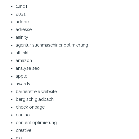
1und1
2021
adobe
adresse
affinity
agentur suchmaschinenoptimierung
all inkl
amazon
analyse seo
apple
awards
barrierefreie website
bergisch gladbach
check onpage
contao
content optimierung
creative
css