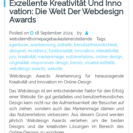
Exzellente Kreativität Und Inno
Vation: Die Welt Der Webdesign
Awards
Posted on
18 September 2024
by :
websitemithomepagebaukastenerstellende
Tags:
agenturen
,
anerkennung
,
ästhetik
,
benutzerfreundlichkeit
,
designer
,
exzellenz
,
funktionalität
,
innovation
,
interaktivität
,
jury
,
kreativität
,
markenimage
,
nutzererlebnis
,
online-design
,
originalität
,
responsives design
,
trends
,
visuelle ästhetik
,
webdesign awards
,
website
Webdesign Awards: Anerkennung für herausragende
Kreativität und Innovation im Online-Design
Das Webdesign ist ein entscheidender Faktor für den Erfolg
einer Website. Ein gut gestaltetes und benutzerfreundliches
Design kann nicht nur die Aufmerksamkeit der Besucher auf
sich ziehen, sondern auch das Markenimage stärken und
das Nutzererlebnis verbessern. Aus diesem Grund werden
jährlich Webdesign Awards verliehen, um die besten
Designs und die kreativsten Lösungen im Bereich des
Online-Designs zu würdigen.