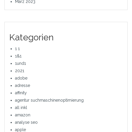
März 2023
Kategorien
1 1
1&1
1und1
2021
adobe
adresse
affinity
agentur suchmaschinenoptimierung
all inkl
amazon
analyse seo
apple