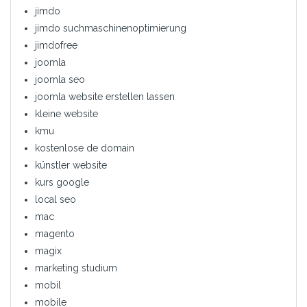
jimdo
jimdo suchmaschinenoptimierung
jimdofree
joomla
joomla seo
joomla website erstellen lassen
kleine website
kmu
kostenlose de domain
künstler website
kurs google
local seo
mac
magento
magix
marketing studium
mobil
mobile