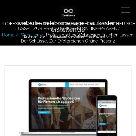
website-mit-homepage-baukasten-
PROFESSIONELLES WEBDESIGN ERSTELLEN LASSEN: DER SCH
LÜSSEL ZUR ERFOLGREICHEN ONLINE-PRÄSENZ
erstellen.de
Home
Websiten
Professionelles Webdesign Erstellen Lassen:
Erstellen Sie Ihre einzigartige Online-Präsenz mit uns
Der Schlüssel Zur Erfolgreichen Online-Präsenz