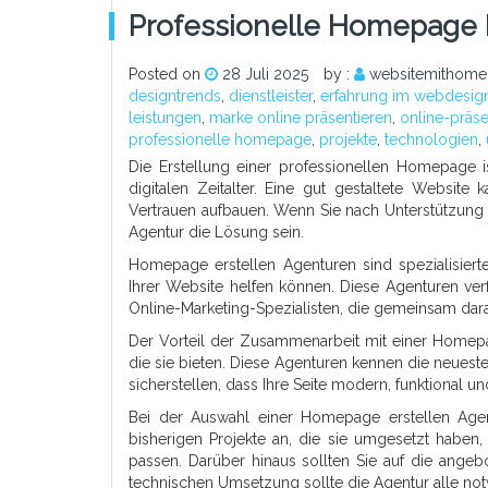
Professionelle Homepage Er
Posted on
28 Juli 2025
by :
websitemithome
designtrends
,
dienstleister
,
erfahrung im webdesig
leistungen
,
marke online präsentieren
,
online-präs
professionelle homepage
,
projekte
,
technologien
,
Die Erstellung einer professionellen Homepage 
digitalen Zeitalter. Eine gut gestaltete Websit
Vertrauen aufbauen. Wenn Sie nach Unterstützung
Agentur die Lösung sein.
Homepage erstellen Agenturen sind spezialisiert
Ihrer Website helfen können. Diese Agenturen ve
Online-Marketing-Spezialisten, die gemeinsam dara
Der Vorteil der Zusammenarbeit mit einer Homepag
die sie bieten. Diese Agenturen kennen die neues
sicherstellen, dass Ihre Seite modern, funktional un
Bei der Auswahl einer Homepage erstellen Agent
bisherigen Projekte an, die sie umgesetzt haben, 
passen. Darüber hinaus sollten Sie auf die ange
technischen Umsetzung sollte die Agentur alle no