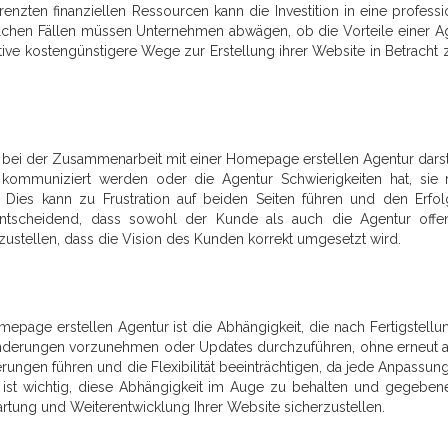
enzten finanziellen Ressourcen kann die Investition in eine professi
lchen Fällen müssen Unternehmen abwägen, ob die Vorteile einer A
tive kostengünstigere Wege zur Erstellung ihrer Website in Betracht 
bei der Zusammenarbeit mit einer Homepage erstellen Agentur darst
ommuniziert werden oder die Agentur Schwierigkeiten hat, sie r
. Dies kann zu Frustration auf beiden Seiten führen und den Erfo
s entscheidend, dass sowohl der Kunde als auch die Agentur off
ustellen, dass die Vision des Kunden korrekt umgesetzt wird.
epage erstellen Agentur ist die Abhängigkeit, die nach Fertigstellu
 Änderungen vorzunehmen oder Updates durchzuführen, ohne erneut a
ungen führen und die Flexibilität beeinträchtigen, da jede Anpassun
Es ist wichtig, diese Abhängigkeit im Auge zu behalten und gegebene
artung und Weiterentwicklung Ihrer Website sicherzustellen.