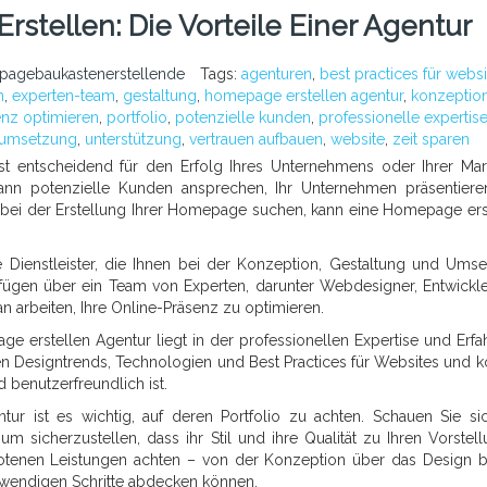
stellen: Die Vorteile Einer Agentur
pagebaukastenerstellende
Tags:
agenturen
,
best practices für websi
n
,
experten-team
,
gestaltung
,
homepage erstellen agentur
,
konzeptio
enz optimieren
,
portfolio
,
potenzielle kunden
,
professionelle expertis
umsetzung
,
unterstützung
,
vertrauen aufbauen
,
website
,
zeit sparen
ist entscheidend für den Erfolg Ihres Unternehmens oder Ihrer Ma
e kann potenzielle Kunden ansprechen, Ihr Unternehmen präsentier
 bei der Erstellung Ihrer Homepage suchen, kann eine Homepage ers
e Dienstleister, die Ihnen bei der Konzeption, Gestaltung und Ums
rfügen über ein Team von Experten, darunter Webdesigner, Entwickl
n arbeiten, Ihre Online-Präsenz zu optimieren.
e erstellen Agentur liegt in der professionellen Expertise und Erfa
ten Designtrends, Technologien und Best Practices für Websites und 
d benutzerfreundlich ist.
ur ist es wichtig, auf deren Portfolio zu achten. Schauen Sie si
um sicherzustellen, dass ihr Stil und ihre Qualität zu Ihren Vorstel
botenen Leistungen achten – von der Konzeption über das Design b
twendigen Schritte abdecken können.