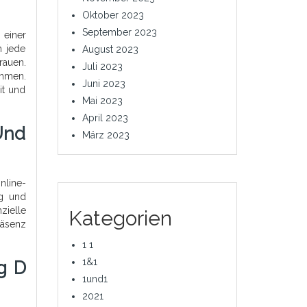
Oktober 2023
September 2023
 einer
m jede
August 2023
rauen.
Juli 2023
ehmen.
Juni 2023
it und
Mai 2023
April 2023
Und
März 2023
nline-
ng und
zielle
Kategorien
räsenz
1 1
1&1
g D
1und1
2021