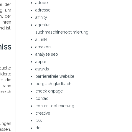
adobe
ei der
adresse
ng, um
hl der
affinity
 Ihren
agentur
d ist,
suchmaschinenoptimierung
all inkl
iss
amazon
analyse seo
apple
duelle
awards
iderte
barrierefreie website
er die
bergisch gladbach
r kann
check onpage
ereich
contao
content optimierung
creative
css
tungen
de
assen.