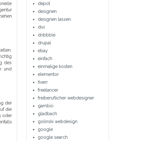
onelle
depot
gentur
designen
ziehen
designen lassen
divi
dribbble
drupal
ellen.
ebay
ichtig
einfach
lg des
einmalige kosten
en und
elementor
fiverr
freelancer
freiberuflicher webdesigner
ng der
gambio
uf die
gladbach
g oder
golinski webdesign
nfalls
google
google search