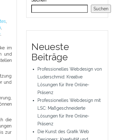
Suchen
Suchen
tes
,
n
,
e
,
Neueste
rke im
en und
Beiträge
tellen
Professionelles Webdesign von
etzung
Luderschmid: Kreative
er und
Lösungen für Ihre Online-
Präsenz
hrung,
Professionelles Webdesign mit
können
LSC: Maßgeschneiderte
Lösungen für Ihre Online-
ch die
Präsenz
lungen
Die Kunst des Grafik Web
is zur
Designers: Kreativität und