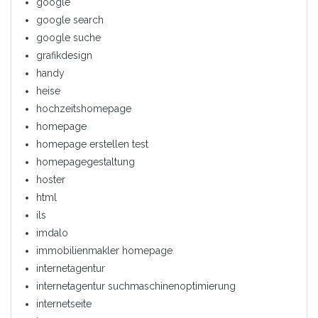
google
google search
google suche
grafikdesign
handy
heise
hochzeitshomepage
homepage
homepage erstellen test
homepagegestaltung
hoster
html
ils
imdalo
immobilienmakler homepage
internetagentur
internetagentur suchmaschinenoptimierung
internetseite