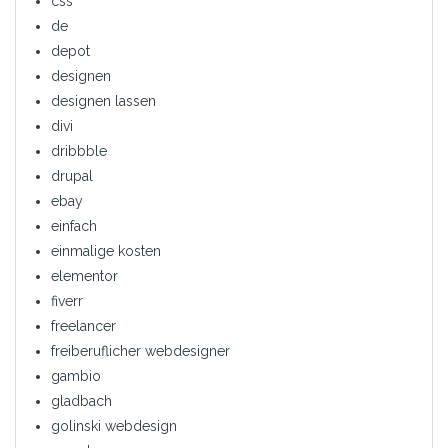
css
de
depot
designen
designen lassen
divi
dribbble
drupal
ebay
einfach
einmalige kosten
elementor
fiverr
freelancer
freiberuflicher webdesigner
gambio
gladbach
golinski webdesign