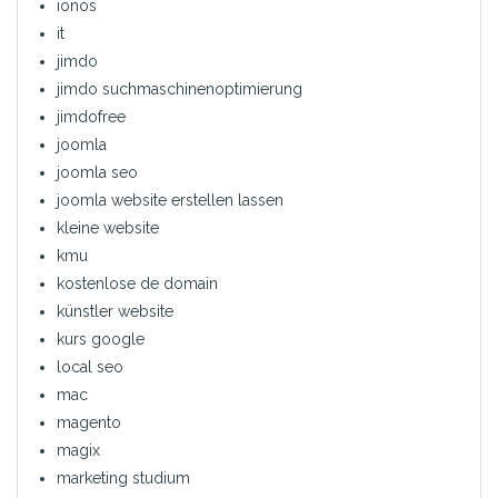
ionos
it
jimdo
jimdo suchmaschinenoptimierung
jimdofree
joomla
joomla seo
joomla website erstellen lassen
kleine website
kmu
kostenlose de domain
künstler website
kurs google
local seo
mac
magento
magix
marketing studium