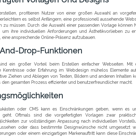
rstellen, profitieren Nutzer von einer großen Auswahl an vorgefer
 erleichtern es selbst Anfängern, eine professionell aussehende Webs
en zu müssen. Durch die Auswahl einer passenden Vorlage können 
 um ihre individuellen Anforderungen und Ästhetikvorlieben zu erf
m, eine ansprechende Online-Präsenz aufzubauen.
-And-Drop-Funktionen
ind ein großer Vorteil beim Erstellen einfacher Webseiten. Mit 
e Kenntnisse oder Erfahrung im Webdesign mühelos Elemente auf
itive Ziehen und Ablegen von Texten, Bildern und anderen Inhalten 
as den gesamten Prozess effizienter und benutzerfreundlicher macht.
ungsmöglichkeiten
aukästen oder CMS kann es Einschränkungen geben, wenn es u
 geht. Oftmals sind die vorgefertigten Vorlagen zwar praktis
ichkeiten zur vollständigen Anpassung nach individuellen Vorstell
 aussehen oder dass bestimmte Designwünsche nicht umgesetzt 
erungen oder einem einzigartigen Markenauftritt kann diese Einschr