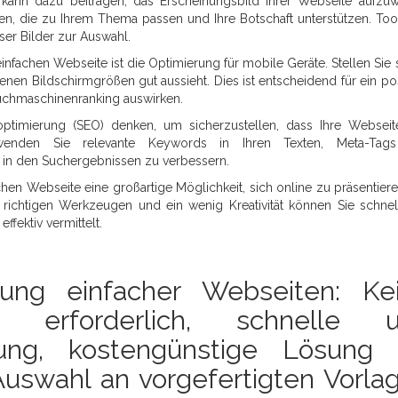
kann dazu beitragen, das Erscheinungsbild Ihrer Webseite aufzuw
en, die zu Ihrem Thema passen und Ihre Botschaft unterstützen. Too
ser Bilder zur Auswahl.
einfachen Webseite ist die Optimierung für mobile Geräte. Stellen Sie s
enen Bildschirmgrößen gut aussieht. Dies ist entscheidend für ein pos
 Suchmaschinenranking auswirken.
optimierung (SEO) denken, um sicherzustellen, dass Ihre Websei
rwenden Sie relevante Keywords in Ihren Texten, Meta-Tag
te in den Suchergebnissen zu verbessern.
hen Webseite eine großartige Möglichkeit, sich online zu präsentier
 richtigen Werkzeugen und ein wenig Kreativität können Sie schnel
ffektiv vermittelt.
lung einfacher Webseiten: Ke
se erforderlich, schnelle 
lung, kostengünstige Lösung 
Auswahl an vorgefertigten Vorla