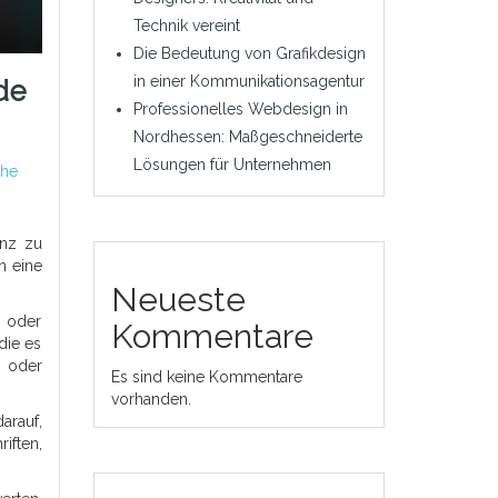
Technik vereint
Die Bedeutung von Grafikdesign
in einer Kommunikationsagentur
de
Professionelles Webdesign in
Nordhessen: Maßgeschneiderte
Lösungen für Unternehmen
che
enz zu
n eine
Neueste
s oder
Kommentare
die es
x oder
Es sind keine Kommentare
vorhanden.
arauf,
iften,