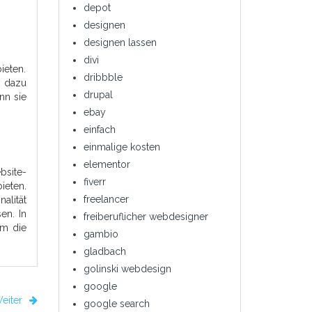
depot
designen
designen lassen
divi
ieten.
dribbble
n dazu
drupal
nn sie
ebay
einfach
einmalige kosten
elementor
bsite-
fiverr
ieten.
freelancer
alität
en. In
freiberuflicher webdesigner
um die
gambio
gladbach
golinski webdesign
google
eiter
google search