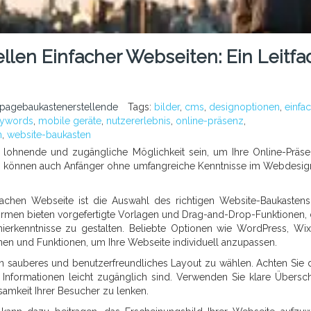
llen Einfacher Webseiten: Ein Leitfa
pagebaukastenerstellende
Tags:
bilder
,
cms
,
designoptionen
,
einfa
ywords
,
mobile geräte
,
nutzererlebnis
,
online-präsenz
,
n
,
website-baukasten
e lohnende und zugängliche Möglichkeit sein, um Ihre Online-Präs
cen können auch Anfänger ohne umfangreiche Kenntnisse im Webdesig
infachen Webseite ist die Auswahl des richtigen Website-Baukasten
rmen bieten vorgefertigte Vorlagen und Drag-and-Drop-Funktionen, 
erkenntnisse zu gestalten. Beliebte Optionen wie WordPress, Wi
nen und Funktionen, um Ihre Webseite individuell anzupassen.
ein sauberes und benutzerfreundliches Layout zu wählen. Achten Sie d
 Informationen leicht zugänglich sind. Verwenden Sie klare Überschr
samkeit Ihrer Besucher zu lenken.