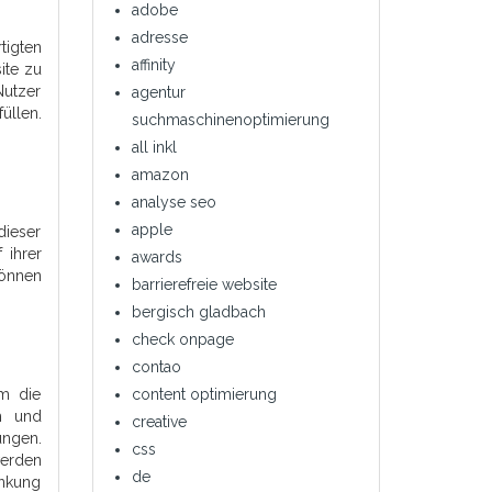
adobe
adresse
tigten
affinity
ite zu
Nutzer
agentur
üllen.
suchmaschinenoptimierung
all inkl
amazon
analyse seo
apple
dieser
 ihrer
awards
können
barrierefreie website
bergisch gladbach
check onpage
contao
content optimierung
m die
ch und
creative
ungen.
css
werden
de
änkung